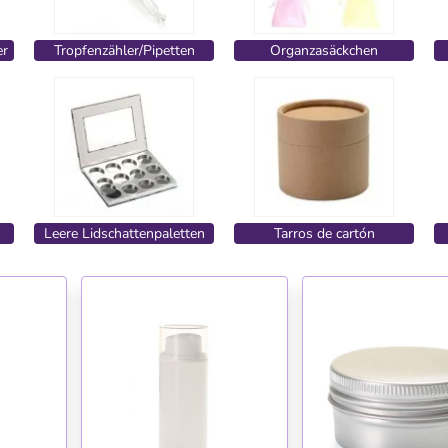
er
Tropfenzähler/Pipetten
Organzasäckchen
Leere Lidschattenpaletten
Tarros de cartón