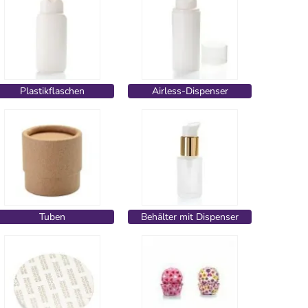
Plastikflaschen
Airless-Dispenser
Tuben
Behälter mit Dispenser