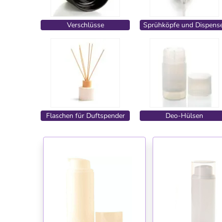
Verschlüsse
Sprühköpfe und Dispens
Flaschen für Duftspender
Deo-Hülsen