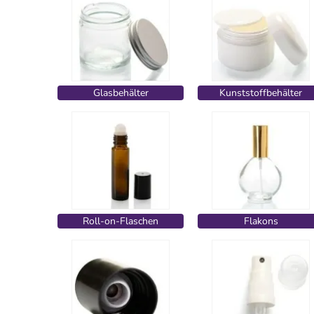
Glasbehälter
Kunststoffbehälter
Roll-on-Flaschen
Flakons