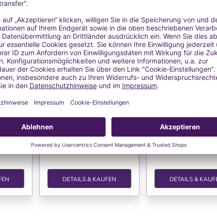
TE
WUNSCHLISTE
WUNSCHLIS
Kerzen
Blechdose für Kerzen
Blechdose für K
(Modell 8)
(Modell 9)
eckel
Blechdose mit Deckel
Blechdose mit De
1,17 €
1,17 €
ersand
MwSt. inkl.
zzgl.
Versand
MwSt. inkl.
zzgl.
V
FEN
DETAILS & KAUFEN
DETAILS & KAUF