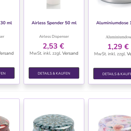
TE
WUNSCHLISTE
WUNSCHLIS
 30 ml
Airless Spender 50 ml
Aluminiumdose 
ser
Airless Dispenser
Aluminiumdos
2,53 €
1,29 €
ersand
MwSt. inkl.
zzgl.
Versand
MwSt. inkl.
zzgl.
V
FEN
DETAILS & KAUFEN
DETAILS & KAUF