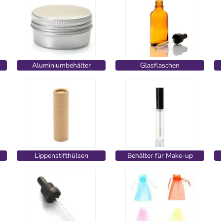
Aluminiumbehälter
Glasflaschen
Lippenstifthülsen
Behälter für Make-up