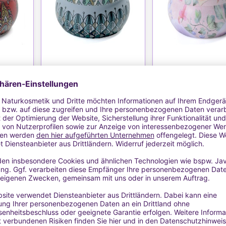
TE
WUNSCHLISTE
WUNSCHLIS
Kerzen
Blechdose für Kerzen
Blechdose für K
)
(Modell 2)
(Modell 3)
eckel
Blechdose mit Deckel
Blechdose mit De
1,40 €
1,17 €
ersand
MwSt. inkl.
zzgl.
Versand
MwSt. inkl.
zzgl.
V
FEN
DETAILS & KAUFEN
DETAILS & KAUF