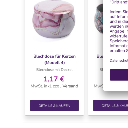
WUNSCHLISTE
WUNSCHLIS
Blechdose für Kerzen
Blechdose für 
(Modell 4)
(Modell 5)
Blechdose mit Deckel
Blechdose mit D
1,17 €
1,17 €
MwSt. inkl.
zzgl.
Versand
MwSt. inkl.
zzgl.
V
DETAILS & KAUFEN
DETAILS & KAU