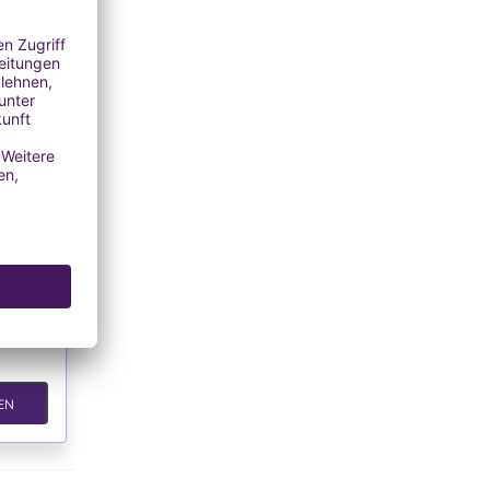
TE
erzen
ckel
ersand
EN