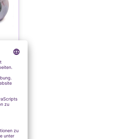
TE
erzen
ckel
ersand
EN