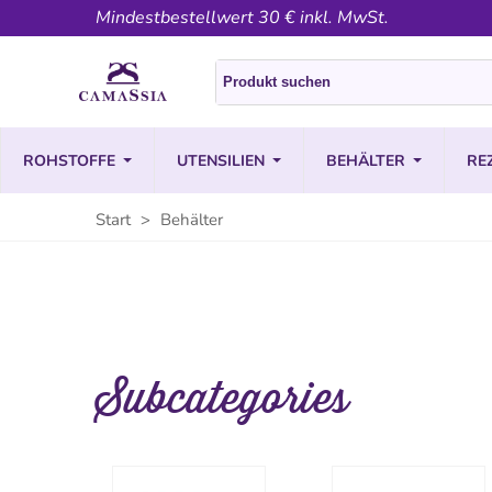
Mindestbestellwert 30 € inkl. MwSt.
ROHSTOFFE
UTENSILIEN
BEHÄLTER
RE
Start
>
Behälter
Subcategories