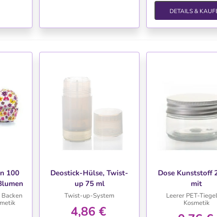
DETAILS & KAUF
TE
WUNSCHLISTE
WUNSCHLIS
n 100
Deostick-Hülse, Twist-
Dose Kunststoff 
 Blumen
up 75 ml
mit
Aluminiumversc
 Backen
Twist-up-System
Leerer PET-Tiegel
smetik
Kosmetik
4,86 €