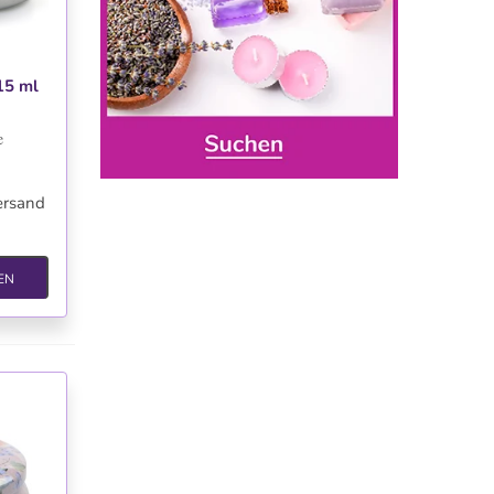
TE
15 ml
e
ersand
EN