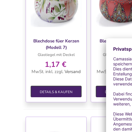
WUNSCHLISTE
WUNSCHLIS
Blechdose füer Kerzen
Blechdose für 
(Modell 7)
(Modell 10
Glastiegel mit Deckel
Glastiegel mit D
1,17 €
1,17 €
MwSt. inkl.
zzgl.
Versand
MwSt. inkl.
zzgl.
V
DETAILS & KAUFEN
DETAILS & KAU