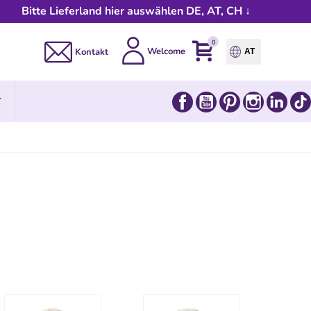
Bitte Lieferland hier auswählen DE, AT, CH ↓
0
Welcome
Kontakt
AT
Facebook
YouTube
Pinterest
Instagram
Link
T