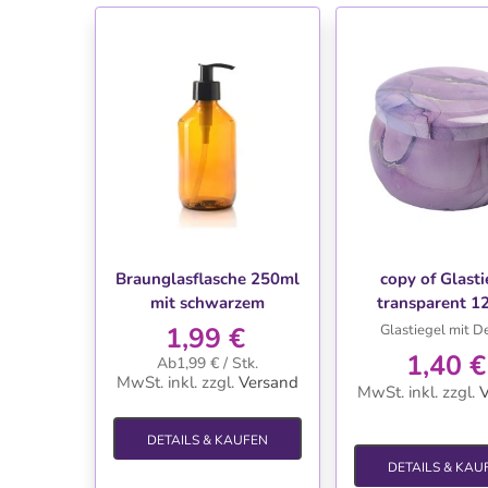
WUNSCHLISTE
WUNSCHLIS
Braunglasflasche 250ml
copy of Glasti
mit schwarzem
transparent 1
Dosierkopf
1,99 €
Glastiegel mit D
1,40 €
Ab1,99 € / Stk.
MwSt. inkl.
zzgl.
Versand
MwSt. inkl.
zzgl.
V
DETAILS & KAUFEN
DETAILS & KAU