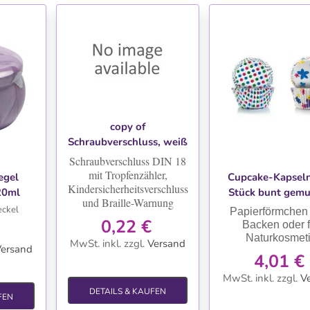
WUNSCHLISTE
copy of
Schraubverschluss, weiß
DIN18 mit Tropfpipette
Schraubverschluss DIN 18
TE
WUNSCHLIS
und
mit Tropfenzähler,
egel
Cupcake-Kapsel
Kindersicherheitsverschluss
Kindersicherheitsverschluss
20ml
Stück bunt gemu
und Braille-Warnung
eckel
Papierförmchen
0,22 €
Backen oder f
Naturkosmet
MwSt. inkl.
zzgl.
Versand
ersand
4,01 €
MwSt. inkl.
zzgl.
V
DETAILS & KAUFEN
FEN