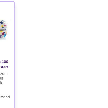
TE
n 100
stert
 zum
ür
ik
ersand