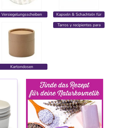
Versiegelungsscheiben
Kapseln & Schachteln für
Bade-Cupcakes
Tarros y recipientes para
hacer velas
Kartondosen