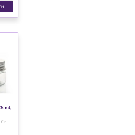
EN
TE
25 ml,
hluss
 für