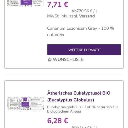
7,71 €
Ab770,96 € / l
MwSt. inkl.
zzgl.
Versand
Canarium Luzonicum Gray - 100 %
naturrein
WEITERE FORMATE
WUNSCHLISTE
Ätherisches Eukalyptusöl BIO
(Eucalyptus Globulus)
Eucalyptus globulus - 100 % naturrein aus
biologischem Anbau
6,28 €
Ab627,72 € / l