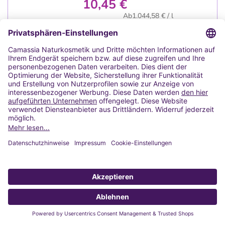
10,45 €
Ab1.044,58 € / l
MwSt. inkl.
zzgl.
Versand
Pinus sylvestris - 100 % naturrein aus
biologischem Anbau
DETAILS & KAUFEN
WUNSCHLISTE
Ätherisches Korianderöl BIO (CT
Linalool) 10ml
Coriandrum Sativum L. - 100 % naturrein
aus biologischem Anbau
11,63 €
Right column
Ab1.163,46 € / l