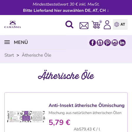
Mindestbestellwert 30 € inkl. MwSt.
Bitte Lieferland hier auswählen DE, AT, CH ↓
0
AT
MENÜ
Start
>
Ätherische Öle
Ätherische Öle
Anti-Insekt ätherische Ölmischung
Mischung aus natürlichen ätherischen Ölen
5,79 €
Ab579,43 € / l