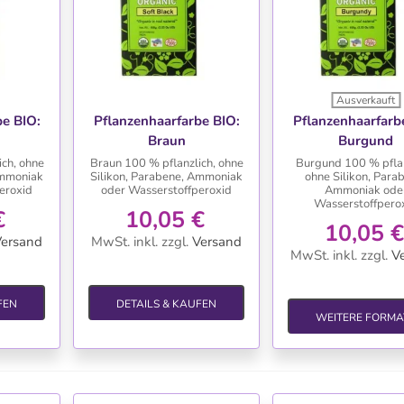
Ausverkauft
TE
WUNSCHLISTE
WUNSCHLIS
be BIO:
Pflanzenhaarfarbe BIO:
Pflanzenhaarfarb
Braun
Burgund
ch, ohne
Braun 100 % pflanzlich, ohne
Burgund 100 % pflan
Ammoniak
Silikon, Parabene, Ammoniak
ohne Silikon, Para
eroxid
oder Wasserstoffperoxid
Ammoniak ode
Wasserstoffpero
€
10,05 €
10,05 €
ersand
MwSt. inkl.
zzgl.
Versand
MwSt. inkl.
zzgl.
V
FEN
DETAILS & KAUFEN
WEITERE FORMA