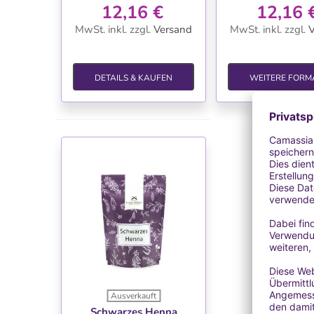
12,16 €
12,16 
MwSt. inkl.
zzgl.
Versand
MwSt. inkl.
zzgl.
V
DETAILS & KAUFEN
WEITERE FORM
Ausverkauft
WUNSCHLISTE
Schwarzes Henna