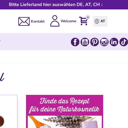
Bitte Lieferland hier auswählen DE, AT, CH ↓
0
Welcome
Kontakt
AT
Facebook
YouTube
Pinterest
Instagram
Link
T
l