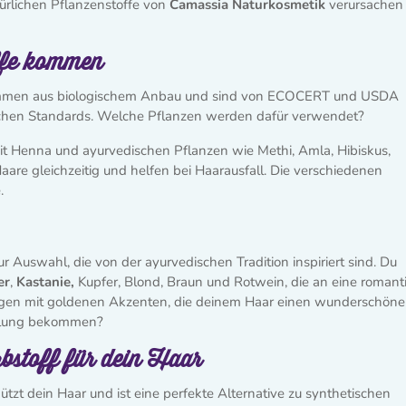
ürlichen Pflanzenstoffe von
Camassia Naturkosmetik
verursachen
ffe kommen
tammen aus biologischem Anbau und sind von ECOCERT und USDA
ogischen Standards. Welche Pflanzen werden dafür verwendet?
it Henna und ayurvedischen Pflanzen wie Methi, Amla, Hibiskus,
Haare gleichzeitig und helfen bei Haarausfall. Die verschiedenen
.
 Auswahl, die von der ayurvedischen Tradition inspiriert sind. Du
er
,
Kastanie,
Kupfer, Blond, Braun und Rotwein, die an eine romant
ungen mit goldenen Akzenten, die deinem Haar einen wunderschön
hslung bekommen?
rbstoff für dein Haar
tzt dein Haar und ist eine perfekte Alternative zu synthetischen