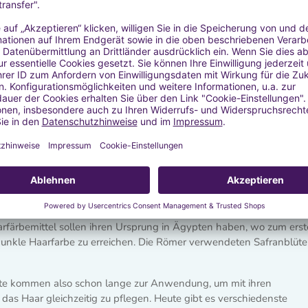
er viertausend Jahren zum Einsatz! Der älteste bekannte Farbstoff
Haarfärbemittel sollen ihren Ursprung in Ägypten haben, wo zum ers
unkle Haarfarbe zu erreichen. Die Römer verwendeten Safranblüt
chte kommen also schon lange zur Anwendung, um mit ihren
as Haar gleichzeitig zu pflegen. Heute gibt es verschiedenste