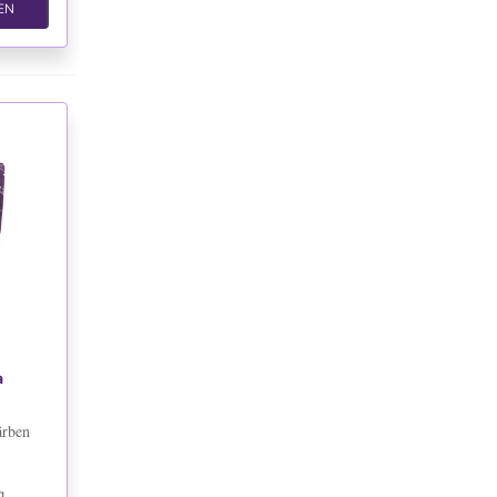
EN
TE
a
ärben
g