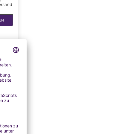
ersand
EN