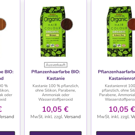
Ausverkauft
TE
WUNSCHLISTE
WUNSCHLIS
be BIO:
Pflanzenhaarfarbe BIO:
Pflanzenhaarfarb
nd
Kastanie
Kastanienro
00 %
Kastanie 100 % pflanzlich,
Kastanienrot 10
likon,
ohne Silikon, Parabene,
pflanzlich, ohne Sil
ak oder
Ammoniak oder
Parabene, Ammonia
oxid
Wasserstoffperoxid
Wasserstoffpero
€
10,05 €
10,05 €
ersand
MwSt. inkl.
zzgl.
Versand
MwSt. inkl.
zzgl.
V