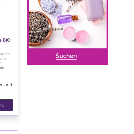
TE
e BIO:
zlich,
bene,
r
xid
ersand
TE