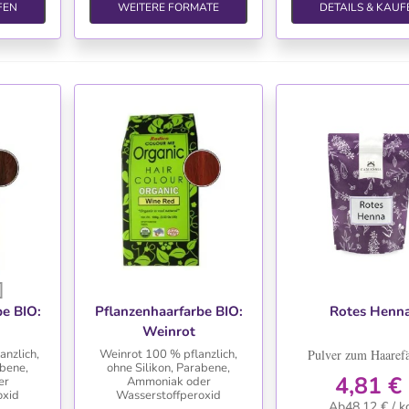
FEN
WEITERE FORMATE
DETAILS & KAUF
TE
WUNSCHLISTE
WUNSCHLIS
be BIO:
Pflanzenhaarfarbe BIO:
Rotes Henn
Weinrot
anzlich,
Weinrot 100 % pflanzlich,
Pulver zum Haaref
abene,
ohne Silikon, Parabene,
4,81 €
er
Ammoniak oder
oxid
Wasserstoffperoxid
Ab48,12 € / k