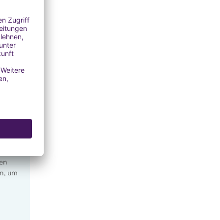
 ist
ten
en, um