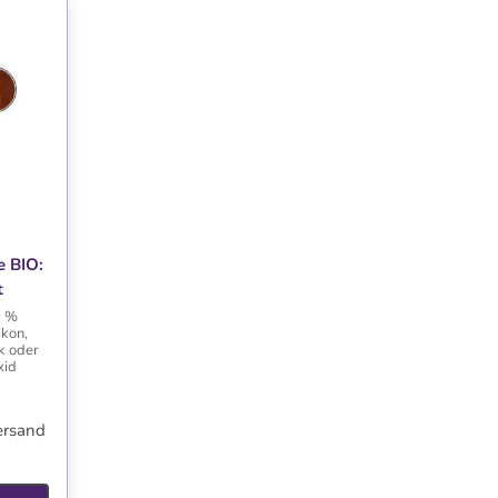
TE
e BIO:
t
0 %
ikon,
k oder
xid
ersand