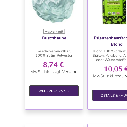
Ausverkauft
WUNSCHLISTE
WUNSCHLIS
Duschhaube
Pflanzenhaarfar
Blond
wiederverwendbar,
Blond 100 % pflanzli
100% Satin-Polyester
Silikon, Parabene, 
oder Wasserstoffp
8,74 €
10,05 
MwSt. inkl.
zzgl.
Versand
MwSt. inkl.
zzgl.
V
WEITERE FORMATE
DETAILS & KAU