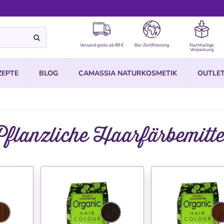
Versand gratis ab 89 €
Bio-Zertifizierung
Nachhaltige
Verpackung
ZEPTE
BLOG
CAMASSIA NATURKOSMETIK
OUTLE
Pflanzliche Haarfärbemitte