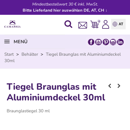
Mindestbestellwert 30 € inkl. MwSt.
Bitte Lieferland hier auswählen DE, AT, CH ↓
0
AT
MENÜ
Start
>
Behälter
>
Tiegel Braunglas mit Aluminiumdeckel
30ml
Tiegel Braunglas mit
Aluminiumdeckel 30ml
Braunglastiegel 30 ml