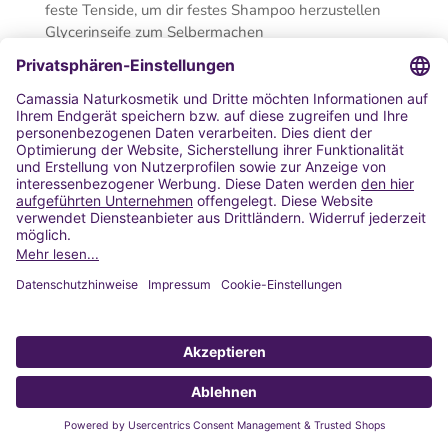
feste Tenside, um dir festes Shampoo herzustellen
Glycerinseife zum Selbermachen
Deine Vorteile im Naturkosmetik-Online-Shop von
Camassia:
beste Qualität
für deine Pflege dank hochwertiger
Rohstoffe natürlichen Ursprungs
Bio mit Zertifizierung:
zweifach zertifizierte Bio-
Produkte nach COSMOS- und BioVidaSana-
Standard
nachhaltig auch in der Verpackung:
Glas und Papier
statt Kunststoff
viele Informationen
rund um selbstgemachte
Naturkosmetik
Rezepte, Hintergrundwissen und Anleitungen
in
unserem
Blog
und auch als
Video
zum einfachen
Nachmachen
schnelle Lieferzeiten
Du hast Fragen zu unseren Produkten oder zu einem