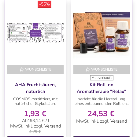
-55%
WUNSCHLISTE
WUNSCHLISTE
-55%
Ausverkauft
AHA Fruchtsäuren,
Kit Roll-on
natürlich
Aromatherapie "Relax"
COSMOS-zertifiziert, mit
perfekt für die Herstellung
natürlicher Glykolsäure
eines entspannenden Roll-ons
1,93 €
24,53 €
Ab193,14 € / l
MwSt. inkl.
zzgl.
Versand
MwSt. inkl.
zzgl.
Versand
4,29 €