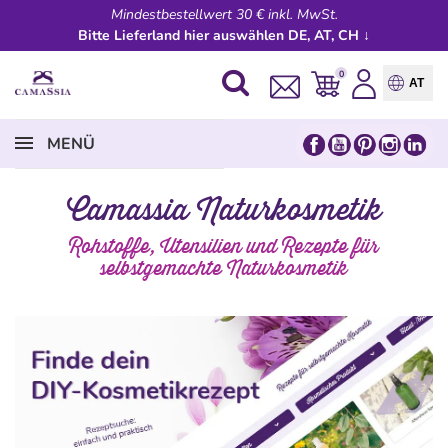
Mindestbestellwert 30 € inkl. MwSt.
Bitte Lieferland hier auswählen DE, AT, CH ↓
0
AT
MENÜ
Camassia Naturkosmetik
Rohstoffe, Utensilien und Rezepte für
selbstgemachte Naturkosmetik