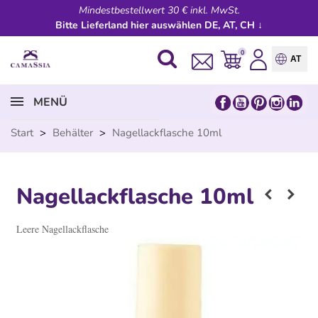
Mindestbestellwert 30 € inkl. MwSt.
Bitte Lieferland hier auswählen DE, AT, CH ↓
0
AT
MENÜ
Start
>
Behälter
>
Nagellackflasche 10ml
Nagellackflasche 10ml
Leere Nagellackflasche