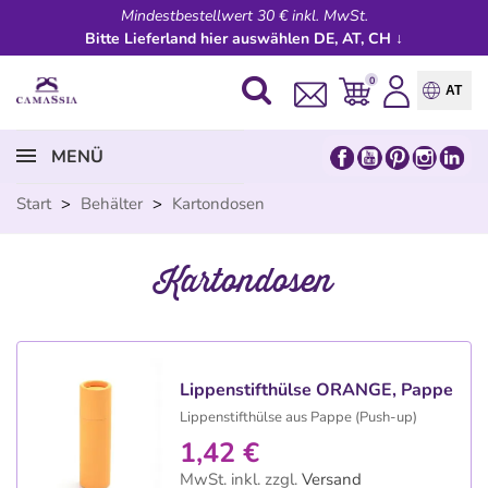
Mindestbestellwert 30 € inkl. MwSt.
Bitte Lieferland hier auswählen DE, AT, CH ↓
0
AT
MENÜ
Start
>
Behälter
>
Kartondosen
Kartondosen
Lippenstifthülse ORANGE, Pappe
Lippenstifthülse aus Pappe (Push-up)
1,42 €
MwSt. inkl.
zzgl.
Versand