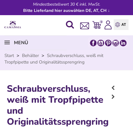
Mindestbestellwert 30 € inkl. MwSt.
Bitte Lieferland hier auswählen DE, AT, CH ↓
0
AT
MENÜ
Start
>
Behälter
>
Schraubverschluss, weiß mit
Tropfpipette und Originalitätssprengring
Schraubverschluss,
weiß mit Tropfpipette
und
Originalitätssprengring