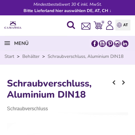
Mindestbestellwert 30 € inkl. MwSt.
Bitte Lieferland hier auswählen DE, AT, CH ↓
0
AT
MENÜ
Start
>
Behälter
>
Schraubverschluss, Aluminium DIN18
Schraubverschluss,
Aluminium DIN18
Schraubverschluss