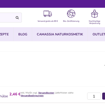
Versand gratis ab 89 €
Bio-Zertifizierung
Nachhaltige
Verpackung
ZEPTE
BLOG
CAMASSIA NATURKOSMETIK
OUTLE
inkl. MwSt zzgl.
Versandkosten
Lieferfristen siehe
2,46 €
hülse
Versandbedingungen