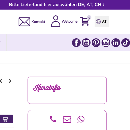
Bitte Lieferland hier auswählen DE, AT, CH ↓
0
Welcome
Kontakt
AT
Facebook
YouTube
Pinterest
Instagram
Link
T
Kurzinfo