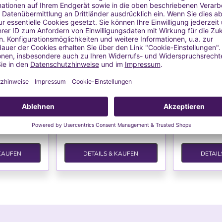
HLISTE
WUNSCHLISTE
WU
ür Kerzen
Blechdose für Kerzen
Blechdos
l 9)
(Modell 8)
(Mo
t Deckel
Blechdose mit Deckel
Glastieg
 €
1,17 €
1,
l.
Versand
MwSt. inkl.
zzgl.
Versand
MwSt. inkl
 KAUFEN
DETAILS & KAUFEN
DETAIL