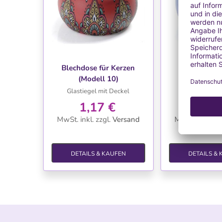
WUNSCHLISTE
WUNSC
Blechdose für Kerzen
Blechdose f
(Modell 10)
(Model
Glastiegel mit Deckel
Blechdose mi
1,17 €
1,17
MwSt. inkl.
zzgl.
Versand
MwSt. inkl.
zzg
DETAILS & KAUFEN
DETAILS &