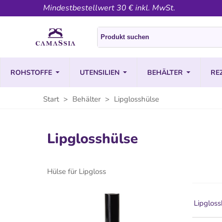
Mindestbestellwert 30 € inkl. MwSt.
ROHSTOFFE
UTENSILIEN
BEHÄLTER
RE
Start
>
Behälter
>
Lipglosshülse
Lipglosshülse
Hülse für Lipgloss
Lipgloss