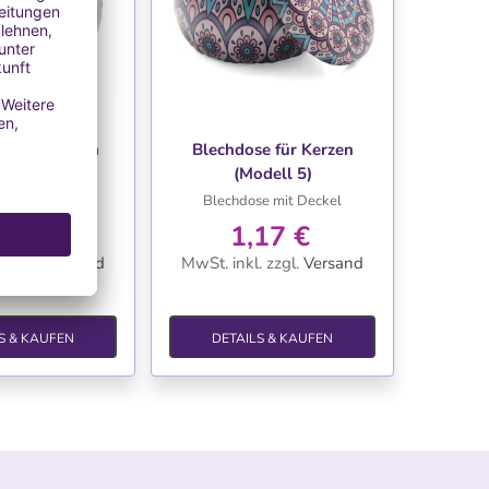
NSCHLISTE
WUNSCHLISTE
e füer Kerzen
Blechdose für Kerzen
dell 7)
(Modell 5)
el mit Deckel
Blechdose mit Deckel
17 €
1,17 €
.
zzgl.
Versand
MwSt. inkl.
zzgl.
Versand
S & KAUFEN
DETAILS & KAUFEN