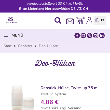
Mindestbestellwert 30 € inkl. MwSt.
Bitte Lieferland hier auswählen DE, AT, CH ↓
0
AT
MENÜ
Start
>
Behälter
>
Deo-Hülsen
Deo-Hülsen
Deostick-Hülse, Twist-up 75 ml
Twist-up-System
4,86 €
MwSt. inkl.
zzgl.
Versand