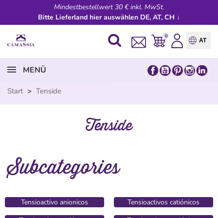
Mindestbestellwert 30 € inkl. MwSt.
Bitte Lieferland hier auswählen DE, AT, CH ↓
0
AT
MENÜ
Start
>
Tenside
Tenside
Subcategories
Tensioactivo anionicos
Tensioactivos catiónicos