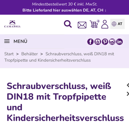
Mindestbestellwert 30 € inkl. MwSt.
Bitte Lieferland hier auswählen DE, AT, CH ↓
0
AT
MENÜ
Start
>
Behälter
>
Schraubverschluss, weiß DIN18 mit
Tropfpipette und Kindersicherheitsverschluss
Schraubverschluss, weiß
DIN18 mit Tropfpipette
und
Kindersicherheitsverschluss