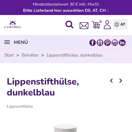
Mindestbestellwert 30 € inkl. MwSt.
Bitte Lieferland hier auswählen DE, AT, CH ↓
0
AT
MENÜ
Start
>
Behälter
>
Lippenstifthülse, dunkelblau
Lippenstifthülse,
dunkelblau
Lippenstifthülse