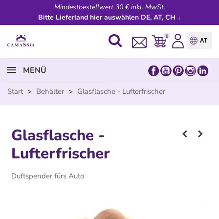
Mindestbestellwert 30 € inkl. MwSt.
Bitte Lieferland hier auswählen DE, AT, CH ↓
0
AT
MENÜ
Start
>
Behälter
>
Glasflasche - Lufterfrischer
Glasflasche -
Lufterfrischer
Duftspender fürs Auto