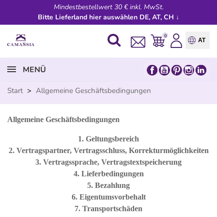
Mindestbestellwert 30 € inkl. MwSt.
Bitte Lieferland hier auswählen DE, AT, CH ↓
0
AT
MENÜ
Start
>
Allgemeine Geschäftsbedingungen
Allgemeine Geschäftsbedingungen
1.
Geltungsbereich
2.
Vertragspartner, Vertragsschluss, Korrekturmöglichkeiten
3.
Vertragssprache, Vertragstextspeicherung
4.
Lieferbedingungen
5.
Bezahlung
6.
Eigentumsvorbehalt
7.
Transportschäden