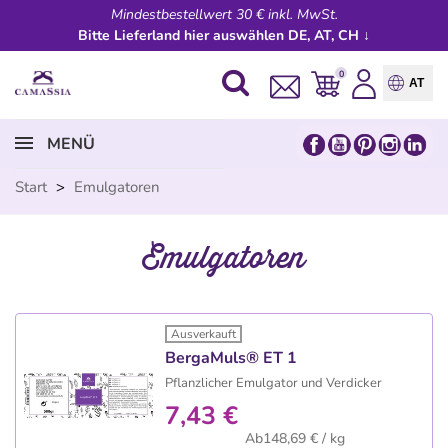
Mindestbestellwert 30 € inkl. MwSt.
Bitte Lieferland hier auswählen DE, AT, CH ↓
0
AT
MENÜ
Start
>
Emulgatoren
Emulgatoren
Ausverkauft
BergaMuls® ET 1
Pflanzlicher Emulgator und Verdicker
7,43 €
Ab148,69 € / kg