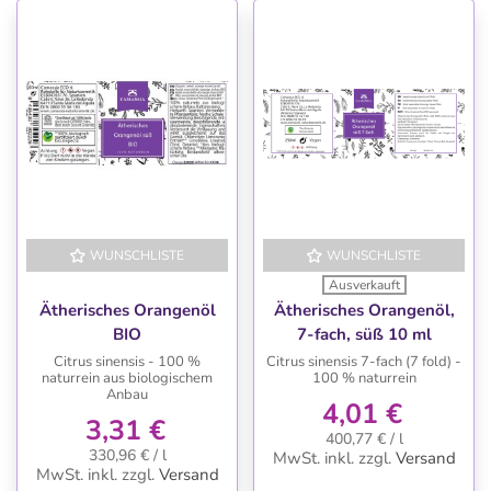
WUNSCHLISTE
WUNSCHLISTE
Ausverkauft
Ätherisches Orangenöl
Ätherisches Orangenöl,
BIO
7-fach, süß 10 ml
Citrus sinensis - 100 %
Citrus sinensis 7-fach (7 fold) -
naturrein aus biologischem
100 % naturrein
Anbau
4,01 €
3,31 €
400,77 € / l
330,96 € / l
MwSt. inkl.
zzgl.
Versand
MwSt. inkl.
zzgl.
Versand