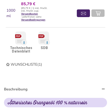
85,79 €
(85,79 € / l) inkl. MwSt.
1000
inkl. MwSt zzgl.
Versandkosten
ml
Lieferfristen siehe
Versandbedingungen
Technisches
SDB
Datenblatt
WUNSCHLISTE
(
1
)
Beschreibung
Ätherisches Orangenöl 100 % naturrein