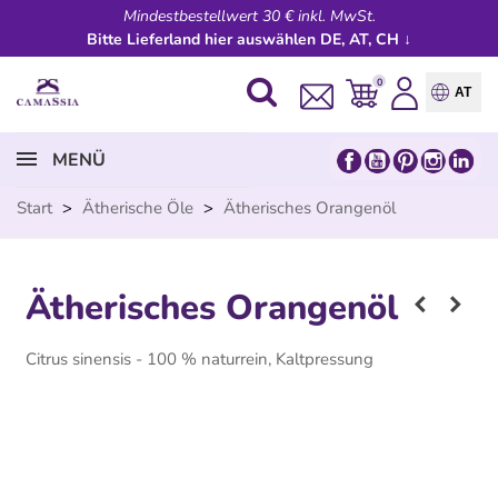
Mindestbestellwert 30 € inkl. MwSt.
Bitte Lieferland hier auswählen DE, AT, CH ↓
0
AT
MENÜ
Start
>
Ätherische Öle
>
Ätherisches Orangenöl
Ätherisches Orangenöl
Citrus sinensis - 100 % naturrein, Kaltpressung