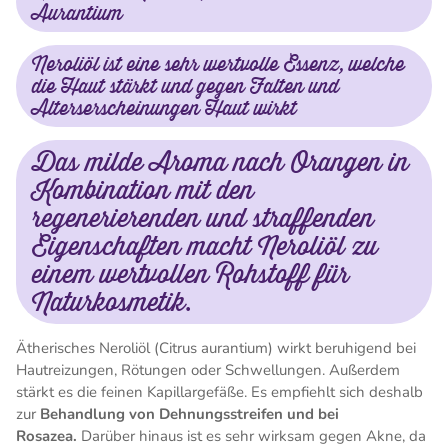
Aurantium
Neroliöl ist eine sehr wertvolle Essenz, welche
die Haut stärkt und gegen Falten und
Alterserscheinungen Haut wirkt
Das milde Aroma nach Orangen in
Kombination mit den
regenerierenden und straffenden
Eigenschaften macht Neroliöl zu
einem wertvollen Rohstoff für
Naturkosmetik.
Ätherisches Neroliöl (Citrus aurantium) wirkt beruhigend bei
Hautreizungen, Rötungen oder Schwellungen. Außerdem
stärkt es die feinen Kapillargefäße. Es empfiehlt sich deshalb
zur
Behandlung von Dehnungsstreifen und bei
Rosazea.
Darüber hinaus ist es sehr wirksam gegen Akne, da