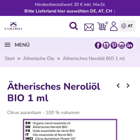
Mindestbestellwert 30 € inkl. MwSt.
Bitte Lieferland hier auswählen DE, AT, CH ↓
0
AT
MENÜ
Start
>
Ätherische Öle
>
Ätherisches Neroliöl BIO 1 ml
Ätherisches Neroliöl
BIO 1 ml
Citrus aurantium - 100 % naturrein