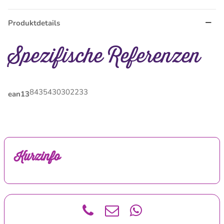
Produktdetails
Spezifische Referenzen
8435430302233
ean13
Kurzinfo