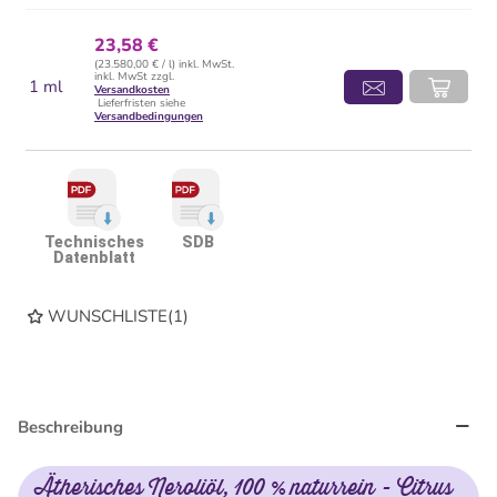
23,58 €
(23.580,00 € / l) inkl. MwSt.
inkl. MwSt zzgl.
1 ml
Versandkosten
Lieferfristen siehe
Versandbedingungen
Technisches
SDB
Datenblatt
WUNSCHLISTE
(
1
)
Beschreibung
Ätherisches Neroliöl, 100 % naturrein - Citrus