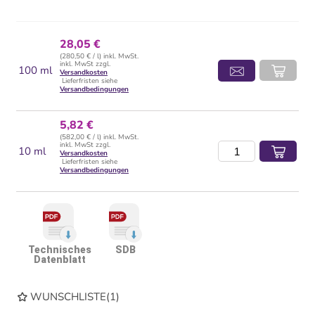
28,05 €
(280,50 € / l) inkl. MwSt.
inkl. MwSt zzgl.
100 ml
Versandkosten
Lieferfristen siehe
Versandbedingungen
5,82 €
(582,00 € / l) inkl. MwSt.
inkl. MwSt zzgl.
10 ml
Versandkosten
Lieferfristen siehe
Versandbedingungen
Technisches
SDB
Datenblatt
WUNSCHLISTE
(
1
)