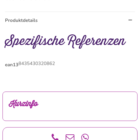
Produktdetails
Spezifische Referenzen
8435430320862
ean13
Kurzinfo