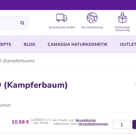
Versand gratis ab 89 €
Bio-Zertifizierung
Nachhaltige
Verpackung
ZEPTE
BLOG
CAMASSIA NATURKOSMETIK
OUTLE
IO (Kampferbaum)
IO (Kampferbaum)
rrein
(1.058,00 € / l)
inkl. MwSt zzgl.
Versandkosten
10,58 €
inkl. MwSt.
Lieferfristen siehe
Versandbedingungen