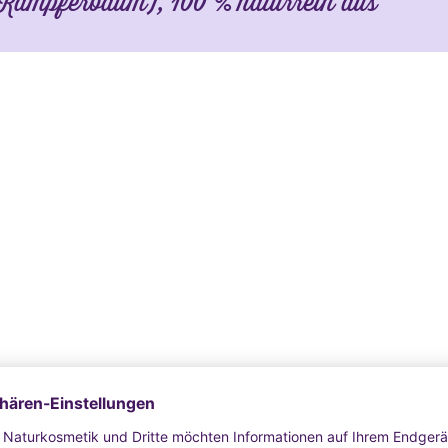
ampferbaum), 100 % naturrein aus
rance Association - 49th amendment):
 100 %
n): max. 100 %