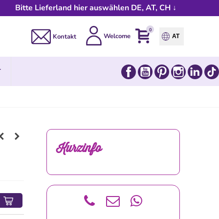
Bitte Lieferland hier auswählen DE, AT, CH ↓
0
Welcome
Kontakt
AT
Facebook
YouTube
Pinterest
Instagram
Link
T
Kurzinfo