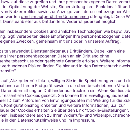
gerspitzen aufgetragen werden: max. 100%
dflächen aufgetragen werden, normalerweise ohne Spülung; Cremes
a oder Mundspülung): max. 100 %
UM WOOD OIL
 und Dosierung ätherischer Öle findest du hier:
CHERE ANWENDUNG