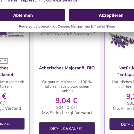
auft
HLISTE
WUNSCHLISTE
WU
ches
Ätherisches Majoranöl BIO
Natürli
lkenöl
"Entsp
Naturkosmetik
Origanum Majorana - 100 %
Natürliches 
turrein
naturrein aus biologischem
aus äther
Anbau
 €
9,
9,04 €
 / l
935
904,40 € / l
l.
Versand
MwSt. inkl
MwSt. inkl.
zzgl.
Versand
ORMATE
DETAIL
DETAILS & KAUFEN