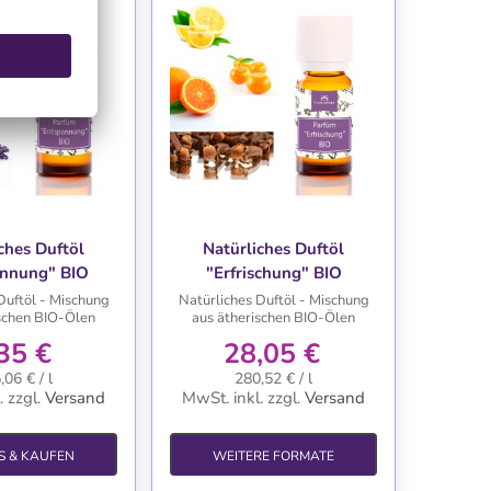
NSCHLISTE
WUNSCHLISTE
ches Duftöl
Natürliches Duftöl
annung" BIO
"Erfrischung" BIO
Duftöl - Mischung
Natürliches Duftöl - Mischung
ischen BIO-Ölen
aus ätherischen BIO-Ölen
35 €
28,05 €
,06 € / l
280,52 € / l
.
zzgl.
Versand
MwSt. inkl.
zzgl.
Versand
S & KAUFEN
WEITERE FORMATE