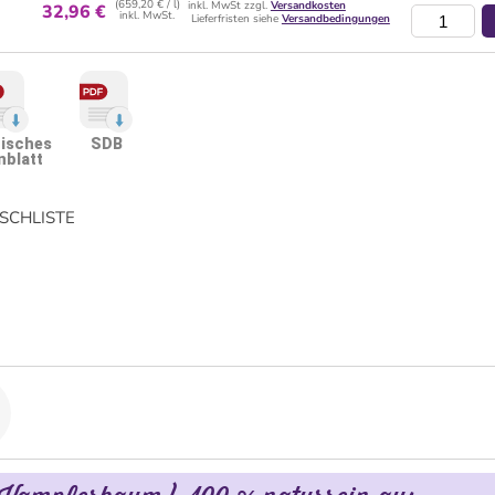
(659,20 € / l)
inkl. MwSt zzgl.
Versandkosten
32,96 €
inkl. MwSt.
Lieferfristen siehe
Versandbedingungen
isches
SDB
nblatt
CHLISTE