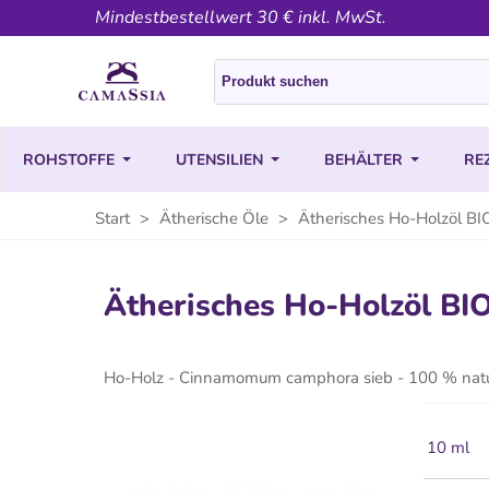
Mindestbestellwert 30 € inkl. MwSt.
ROHSTOFFE
UTENSILIEN
BEHÄLTER
RE
Start
>
Ätherische Öle
>
Ätherisches Ho-Holzöl B
Ätherisches Ho-Holzöl B
Ho-Holz - Cinnamomum camphora sieb - 100 % natu
10 ml