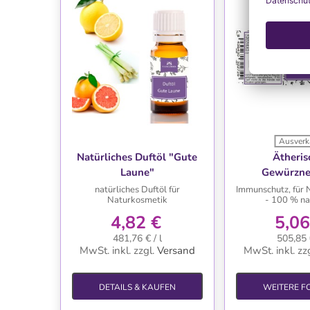
Ausverk
WUNSCHLISTE
WUNSC
Natürliches Duftöl "Gute
Ätheris
Laune"
Gewürzne
natürliches Duftöl für
Immunschutz, für 
Naturkosmetik
- 100 % na
4,82 €
5,06
481,76 € / l
505,85 €
MwSt. inkl.
zzgl.
Versand
MwSt. inkl.
zzg
DETAILS & KAUFEN
WEITERE F