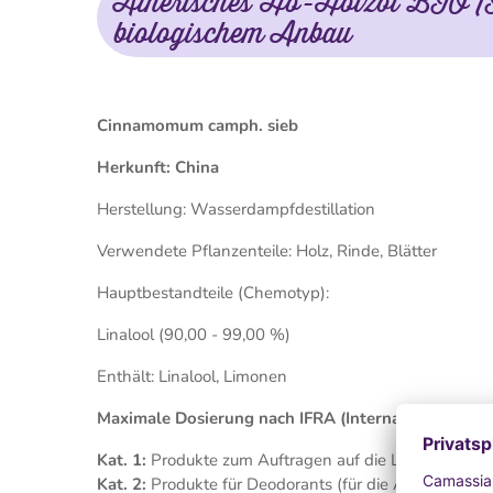
Ätherisches Ho-Holzöl BIO (K
biologischem Anbau
Cinnamomum camph. sieb
Herkunft: China
Herstellung: Wasserdampfdestillation
Verwendete Pflanzenteile: Holz, Rinde, Blätter
Hauptbestandteile (Chemotyp):
Linalool (90,00 - 99,00 %)
Enthält: Linalool, Limonen
Maximale Dosierung nach IFRA (International Frag
Kat. 1:
Produkte zum Auftragen auf die Lippen: max.
Kat. 2:
Produkte für Deodorants (für die Achselhöhle