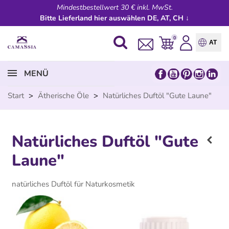
Mindestbestellwert 30 € inkl. MwSt.
Bitte Lieferland hier auswählen DE, AT, CH ↓
0
AT
MENÜ
Start
>
Ätherische Öle
>
Natürliches Duftöl "Gute Laune"
Natürliches Duftöl "Gute
Laune"
natürliches Duftöl für Naturkosmetik