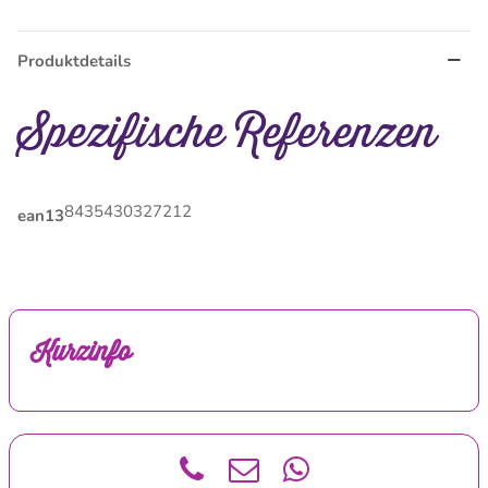
Produktdetails
Spezifische Referenzen
8435430327212
ean13
Kurzinfo