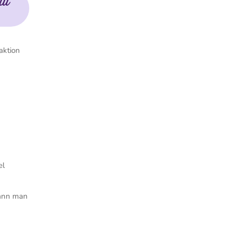
au
aktion
el
kann man