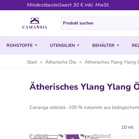
Mindestbestellwert 30 € inkl. MwSt.
ROHSTOFFE
UTENSILIEN
BEHÄLTER
RE
Start
>
Ätherische Öle
>
Ätherisches Ylang Ylang 
Ätherisches Ylang Ylang Ö
Cananga odorata -100 % naturrein aus biologische
10 ml