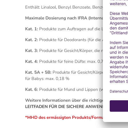
Enthält: Linalool, Benzyl Benzoate, Benzyl Salicylate, 
Maximale Dosierung nach IFRA (International Frag
Kat. 1:
Produkte zum Auftragen auf die Lippen: max.
Kat. 2:
Produkte für Deodorants (für die Achselhöhle
Kat. 3:
Produkte für Gesicht/Körper, die mit den Fing
Kat. 4:
Produkte für feine Düfte: max. 0,73 %
Kat. 5A + 5B:
Produkte für Gesicht/Körper, die mit 
für Babys: max. 0,18 %
Kat. 6:
Produkte für Mund und Lippen (wie Zahnpast
Weitere Informationen über die richtige Anwendung
LEITFADEN FÜR DIE SICHERE ANWENDUNG
*MHD des ermässigten Produkts/Formats: 12/2026