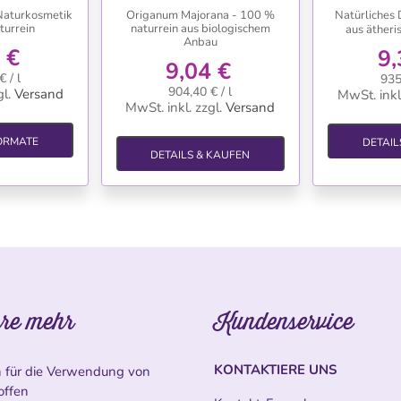
Naturkosmetik
Origanum Majorana - 100 %
Natürliches 
turrein
naturrein aus biologischem
aus äther
Anbau
 €
9,
9,04 €
 / l
935
904,40 € / l
l.
Versand
MwSt. inkl
MwSt. inkl.
zzgl.
Versand
ORMATE
DETAIL
DETAILS & KAUFEN
re mehr
Kundenservice
KONTAKTIERE UNS
n für die Verwendung von
offen