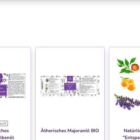
auft
HLISTE
WUNSCHLISTE
WU
ches
Ätherisches Majoranöl BIO
Natürli
lkenöl
"Entsp