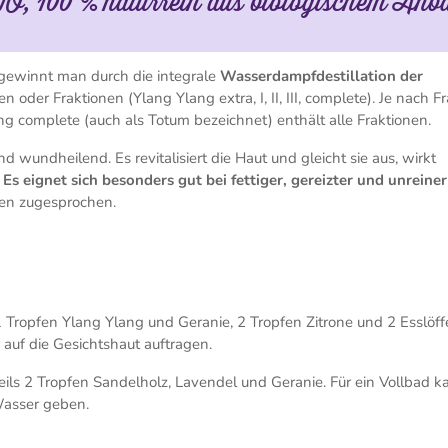
O, 100 % naturrein aus biologischem Anb
gewinnt man durch die integrale
Wasserdampfdestillation der
oder Fraktionen (Ylang Ylang extra, I, II, III, complete). Je nach Fr
ang complete (auch als Totum bezeichnet) enthält alle Fraktionen.
d wundheilend. Es revitalisiert die Haut und gleicht sie aus, wirkt
.
Es eignet sich besonders gut bei fettiger, gereizter und unreiner
en zugesprochen.
1 Tropfen Ylang Ylang und Geranie, 2 Tropfen Zitrone und 2 Esslöff
 auf die Gesichtshaut auftragen.
ils 2 Tropfen Sandelholz, Lavendel und Geranie. Für ein Vollbad 
Wasser geben.