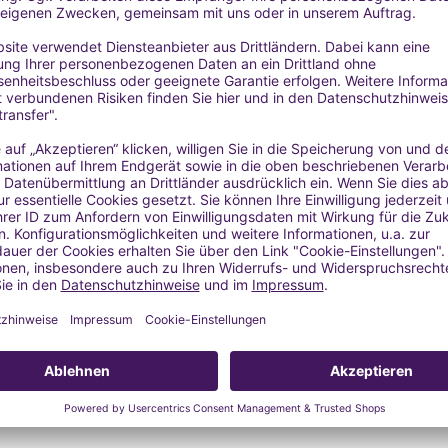
Farnesol, Geraniol, Eugenol, Benzyl Salicylate, Isoeugenol
rance Association - 49th amendment):
 0,13 %
n): max. 0,038 %
erspitzen aufgetragen werden: max. 0,58 %
den Handflächen aufgetragen werden, normalerweise ohne Spülung
a oder Mundspülung): max. 0,43 %
 und Dosierung ätherischer Öle findest du hier:
ÄTHERISCHE Ö