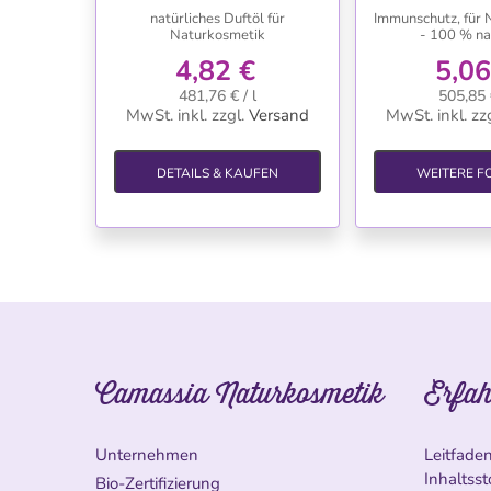
natürliches Duftöl für
Immunschutz, für 
Naturkosmetik
- 100 % na
4,82 €
5,06
481,76 € / l
505,85 €
MwSt. inkl.
zzgl.
Versand
MwSt. inkl.
zzg
DETAILS & KAUFEN
WEITERE F
Camassia Naturkosmetik
Erfah
Unternehmen
Leitfade
Inhaltsst
Bio-Zertifizierung