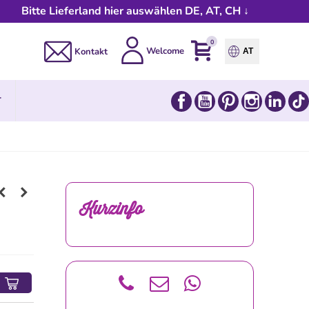
Bitte Lieferland hier auswählen DE, AT, CH ↓
0
Welcome
Kontakt
AT
Facebook
YouTube
Pinterest
Instagram
Link
T
Kurzinfo