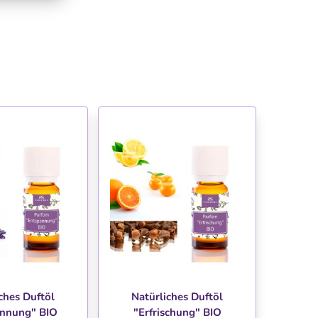
NSCHLISTE
WUNSCHLISTE
ches Duftöl
Natürliches Duftöl
annung" BIO
"Erfrischung" BIO