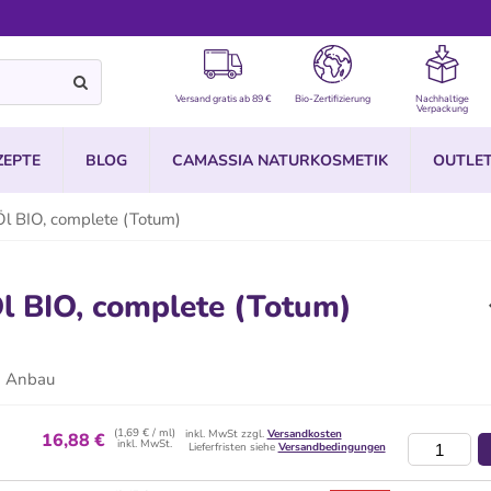
Versand gratis ab 89 €
Bio-Zertifizierung
Nachhaltige
Verpackung
ZEPTE
BLOG
CAMASSIA NATURKOSMETIK
OUTLE
Öl BIO, complete (Totum)
l BIO, complete (Totum)
m Anbau
(1,69 € / ml)
inkl. MwSt zzgl.
Versandkosten
16,88 €
inkl. MwSt.
Lieferfristen siehe
Versandbedingungen