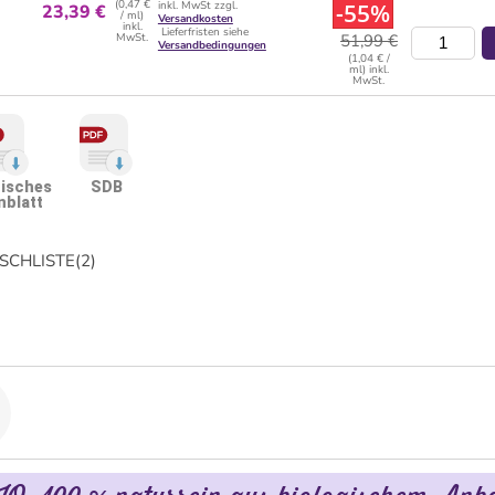
(0,47 €
inkl. MwSt zzgl.
-55%
23,39 €
/ ml)
Versandkosten
inkl.
Lieferfristen siehe
MwSt.
51,99 €
Versandbedingungen
(1,04 € /
ml) inkl.
MwSt.
isches
SDB
nblatt
CHLISTE
(
2
)