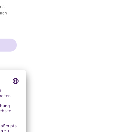
des
urch