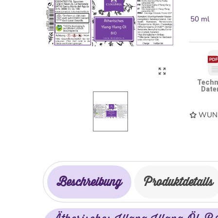
50 ml
Techn
Date
WUNS
Beschreibung
Produktdetails