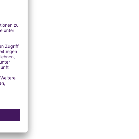
; Cremes
LE: