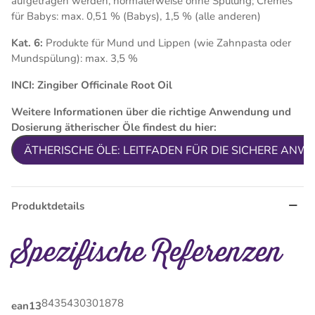
aufgetragen werden, normalerweise ohne Spülung; Cremes
für Babys: max. 0,51 % (Babys), 1,5 % (alle anderen)
Kat. 6:
Produkte für Mund und Lippen (wie Zahnpasta oder
Mundspülung): max. 3,5 %
INCI: Zingiber Officinale Root Oil
Weitere Informationen über die richtige Anwendung und
Dosierung ätherischer Öle findest du hier:
ÄTHERISCHE ÖLE: LEITFADEN FÜR DIE SICHERE AN
Produktdetails
Spezifische Referenzen
8435430301878
ean13