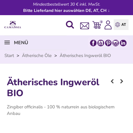
Mindestbestellwert 30 € inkl. MwSt.
Bitte Lieferland hier auswählen DE, AT, CH ↓
0
AT
MENÜ
Start
>
Ätherische Öle
>
Ätherisches Ingweröl BIO
Ätherisches Ingweröl
BIO
Zingiber officinalis - 100 % naturrein aus biologischem
Anbau