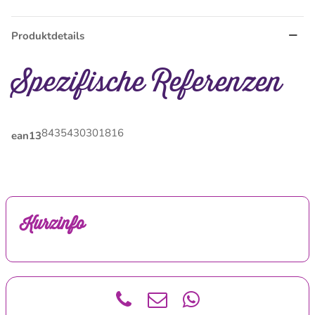
Produktdetails
Spezifische Referenzen
8435430301816
ean13
Kurzinfo