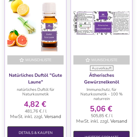
WUNSCHLISTE
WUNSCHLISTE
Ausverkauft
Natürliches Duftöl "Gute
Ätherisches
Laune"
Gewürznelkenöl
natürliches Duftöl für
Immunschutz, für
Naturkosmetik
Naturkosmetik - 100 %
naturrein
4,82 €
5,06 €
481,76 € / l
505,85 € / l
MwSt. inkl.
zzgl.
Versand
MwSt. inkl.
zzgl.
Versand
DETAILS & KAUFEN