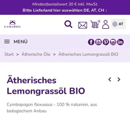
Mindestbestellwert 30 € inkl. MwSt.
Bitte Lieferland hier auswählen DE, AT, CH ↓
0
AT
MENÜ
Start
>
Ätherische Öle
>
Ätherisches Lemongrassöl BIO
Ätherisches
Lemongrassöl BIO
Cymbopogon flexuosus - 100 % naturrein, aus
biologischem Anbau