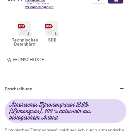
Versandkosten
Lieferfristen siehe
Versandbedingungen
Technisches
SDB
Datenblatt
WUNSCHLISTE
Beschreibung
Ätherisches Zitronengrasöl BIO
(Lemongras), 100 % naturrein aus
biologischem Anbau
Biologisches Zitronengrasöl zeichnet sich durch antiseptische,