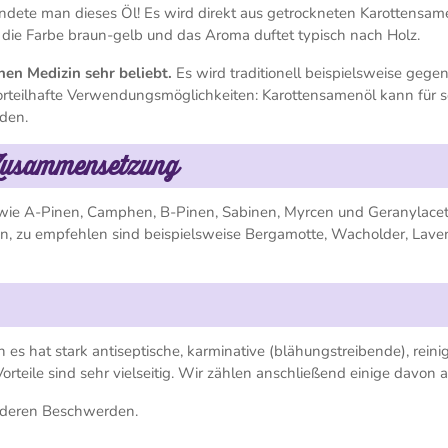
ndete man dieses Öl! Es wird direkt aus getrockneten Karottensam
, die Farbe braun-gelb und das Aroma duftet typisch nach Holz.
hen Medizin sehr beliebt.
Es wird traditionell beispielsweise gege
orteilhafte Verwendungsmöglichkeiten: Karottensamenöl kann für s
rden.
 Zusammensetzung
wie A-Pinen, Camphen, B-Pinen, Sabinen, Myrcen und Geranylacet
n, zu empfehlen sind beispielsweise Bergamotte, Wacholder, Lave
 es hat stark antiseptische, karminative (blähungstreibende), rein
orteile sind sehr vielseitig. Wir zählen anschließend einige davon a
anderen Beschwerden.