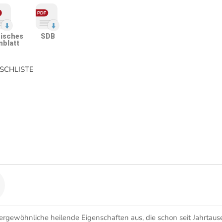
isches
SDB
nblatt
CHLISTE
ergewöhnliche heilende Eigenschaften aus, die schon seit Jahrtau