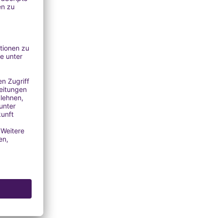
toffe:
 für
LE: