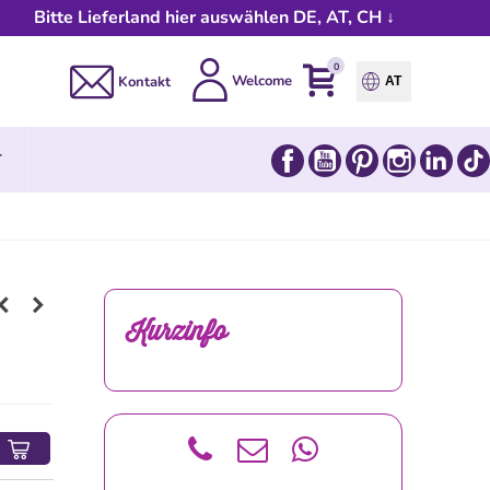
Bitte Lieferland hier auswählen DE, AT, CH ↓
0
Welcome
Kontakt
AT
Facebook
YouTube
Pinterest
Instagram
Link
T
Kurzinfo