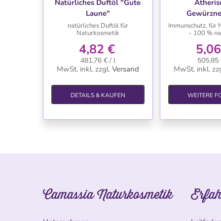
Natürliches Duftöl "Gute
Ätheris
Laune"
Gewürzne
natürliches Duftöl für
Immunschutz, für 
Naturkosmetik
- 100 % na
4,82 €
5,06
481,76 € / l
505,85 €
MwSt. inkl.
zzgl.
Versand
MwSt. inkl.
zzg
DETAILS & KAUFEN
WEITERE F
Camassia Naturkosmetik
Erfah