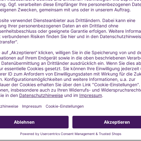
über 26 potenziell Allergien oder Hautreizungen auslösende Riechs
rance Association - 49th amendment):
 0,116 %
): max. 0,46 %
erspitzen aufgetragen werden: max. 0,058 %
dflächen aufgetragen werden, normalerweise ohne Spülung; Cremes
a oder Mundspülung): max. 0,28 %
 und Dosierung ätherischer Öle findest du hier:
ÄTHERISCHE Ö