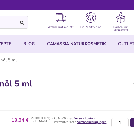
Versand gratis ab 89 €
Bio-Zertifizierung
Nachhaltige
Verpackung
ZEPTE
BLOG
CAMASSIA NATURKOSMETIK
OUTLE
nöl 5 ml
nöl 5 ml
(2.608,00 € / l)
inkl. MwSt zzgl.
Versandkosten
13,04 €
inkl. MwSt.
Lieferfristen siehe
Versandbedingungen