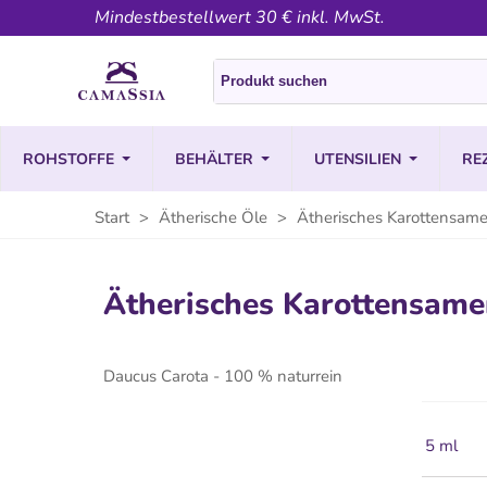
Mindestbestellwert 30 € inkl. MwSt.
ROHSTOFFE
BEHÄLTER
UTENSILIEN
RE
Start
>
Ätherische Öle
>
Ätherisches Karottensame
Ätherisches Karottensame
Daucus Carota - 100 % naturrein
5 ml