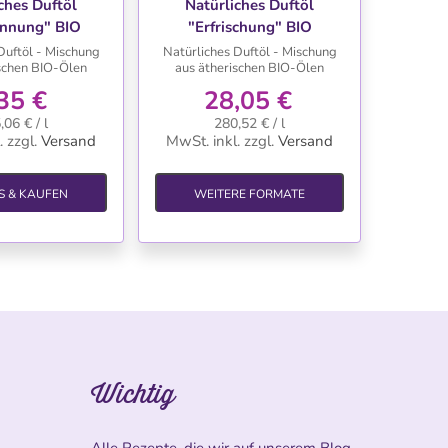
ches Duftöl
Natürliches Duftöl
annung" BIO
"Erfrischung" BIO
Duftöl - Mischung
Natürliches Duftöl - Mischung
ischen BIO-Ölen
aus ätherischen BIO-Ölen
35 €
28,05 €
,06 € / l
280,52 € / l
.
zzgl.
Versand
MwSt. inkl.
zzgl.
Versand
S & KAUFEN
WEITERE FORMATE
Wichtig
Alle Rezepte, die wir auf unserem Blog