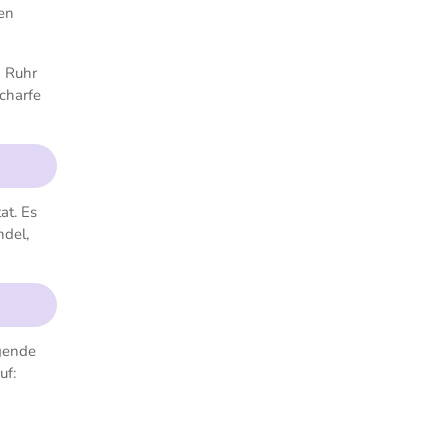
en
n Ruhr
charfe
at. Es
ndel,
igende
uf: