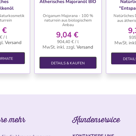
ches
Ätherisches Majoranöl BIO
Natürli
lkenöl
"Entsp
Naturkosmetik
Origanum Majorana - 100 %
Natürliches 
turrein
naturrein aus biologischem
aus äther
Anbau
 €
9,
9,04 €
 / l
935
904,40 € / l
l.
Versand
MwSt. inkl
MwSt. inkl.
zzgl.
Versand
ORMATE
DETAIL
DETAILS & KAUFEN
re mehr
Kundenservice
KONTAKTIERE UNS