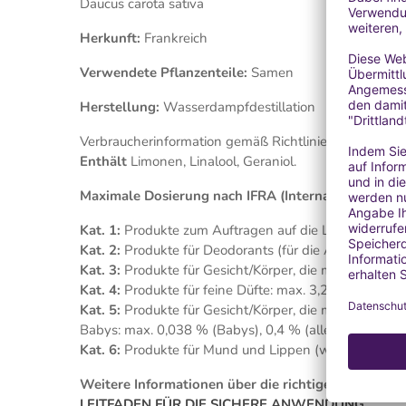
Daucus carota sativa
Herkunft:
Frankreich
Verwendete Pflanzenteile:
Samen
Herstellung:
Wasserdampfdestillation
Verbraucherinformation gemäß Richtlinie 76/768/CEE 
Enthält
Limonen, Linalool, Geraniol.
Maximale Dosierung nach IFRA (International Frag
Kat. 1:
Produkte zum Auftragen auf die Lippen: max.
Kat. 2:
Produkte für Deodorants (für die Achselhöhlen
Kat. 3:
Produkte für Gesicht/Körper, die mit den Fing
Kat. 4:
Produkte für feine Düfte: max. 3,20 %
Kat. 5:
Produkte für Gesicht/Körper, die mit den Han
Babys: max. 0,038 % (Babys), 0,4 % (alle anderen)
Kat. 6:
Produkte für Mund und Lippen (wie Zahnpast
Weitere Informationen über die richtige Anwendung
LEITFADEN FÜR DIE SICHERE ANWENDUNG