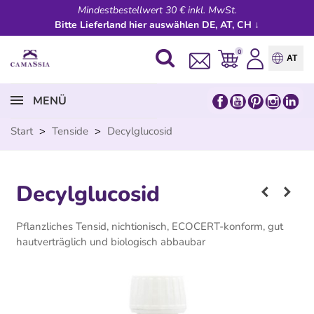
Mindestbestellwert 30 € inkl. MwSt.
Bitte Lieferland hier auswählen DE, AT, CH ↓
0
AT
MENÜ
Start
>
Tenside
>
Decylglucosid
Decylglucosid
Pflanzliches Tensid, nichtionisch, ECOCERT-konform, gut
hautverträglich und biologisch abbaubar