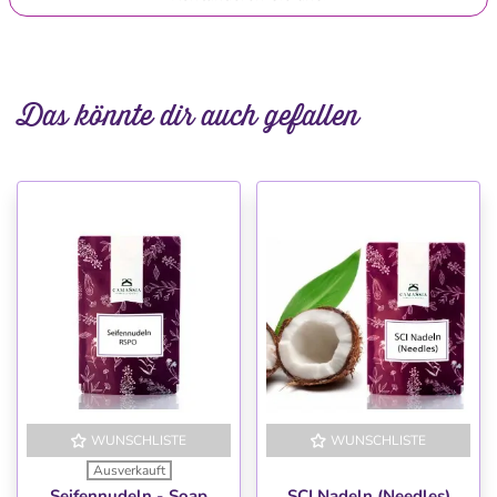
Das könnte dir auch gefallen
WUNSCHLISTE
WUNSCHLISTE
Ausverkauft
Seifennudeln - Soap
SCI Nadeln (Needles)