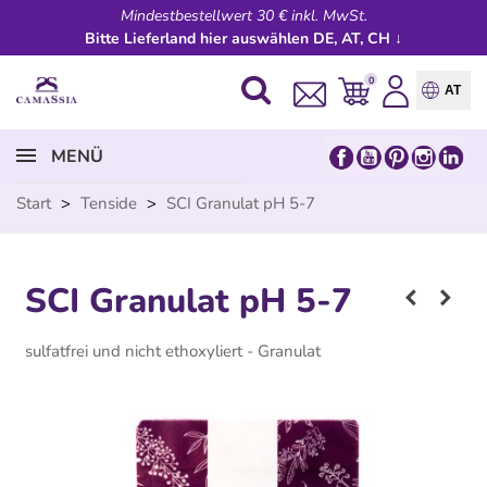
Mindestbestellwert 30 € inkl. MwSt.
Bitte Lieferland hier auswählen DE, AT, CH ↓
0
AT
MENÜ
Start
>
Tenside
>
SCI Granulat pH 5-7
SCI Granulat pH 5-7
sulfatfrei und nicht ethoxyliert - Granulat