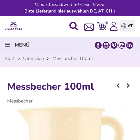
Mindestbestellwert 30 € inkl. MwSt.
Bitte Lieferland hier auswählen DE, AT, CH ↓
0
AT
MENÜ
Start
>
Utensilien
>
Messbecher 100ml
Messbecher 100ml
Messbecher