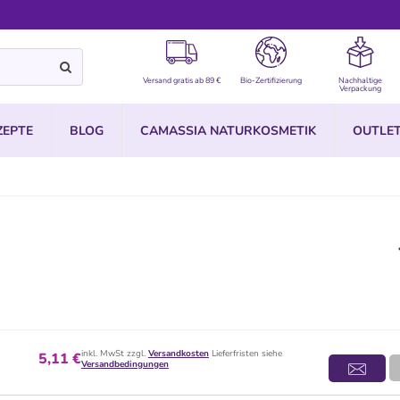
Versand gratis ab 89 €
Bio-Zertifizierung
Nachhaltige
Verpackung
ZEPTE
BLOG
CAMASSIA NATURKOSMETIK
OUTLE
inkl. MwSt zzgl.
Versandkosten
Lieferfristen siehe
5,11 €
Versandbedingungen