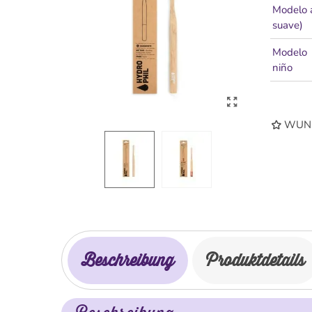
Modelo a
suave)
Modelo
niño
WUNS
Beschreibung
Produktdetails