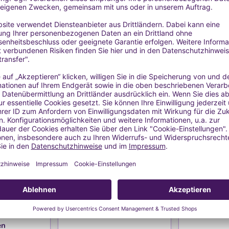
auft
Ausverkauft
Aus
HLISTE
WUNSCHLISTE
WU
s Metall für
Seifenform
Seife
en