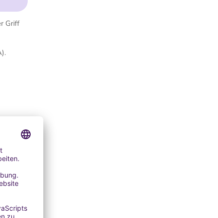
 Griff
A).