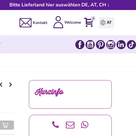
Bitte Lieferland hier auswählen DE, AT, CH ↓
0
Welcome
Kontakt
AT
Facebook
YouTube
Pinterest
Instagram
Link
T
Kurzinfo