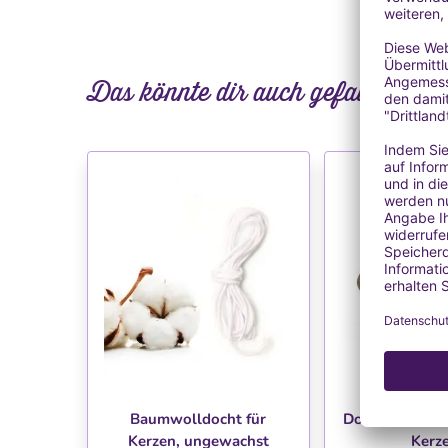
Das könnte dir auch gefallen
Ausverk
WUNSCHLISTE
WUNSC
Baumwolldocht für
Dochthalter au
Kerzen, ungewachst
Kerz