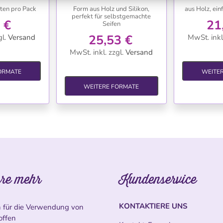
iten pro Pack
Form aus Holz und Silikon,
aus Holz, ein
perfekt für selbstgemachte
 €
21
Seifen
25,53 €
l.
Versand
MwSt. inkl
MwSt. inkl.
zzgl.
Versand
ORMATE
WEITE
WEITERE FORMATE
re mehr
Kundenservice
KONTAKTIERE UNS
n für die Verwendung von
offen