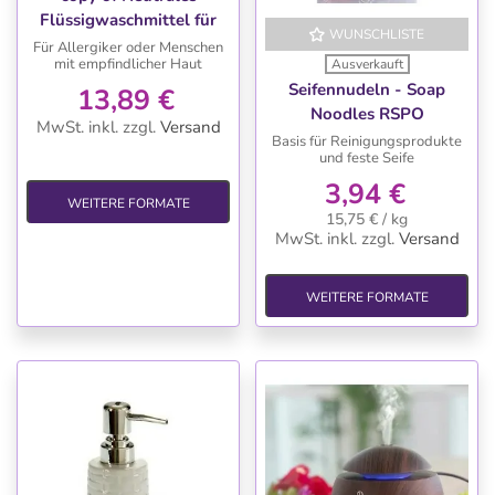
Flüssigwaschmittel für
WUNSCHLISTE
die Waschmaschine, 2 L
Für Allergiker oder Menschen
mit empfindlicher Haut
Ausverkauft
für Allergiker
Seifennudeln - Soap
13,89 €
Noodles RSPO
MwSt. inkl.
zzgl.
Versand
Basis für Reinigungsprodukte
und feste Seife
3,94 €
WEITERE FORMATE
15,75 € / kg
MwSt. inkl.
zzgl.
Versand
WEITERE FORMATE