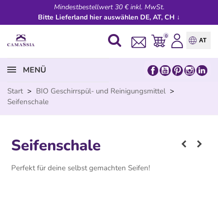
Mindestbestellwert 30 € inkl. MwSt.
Bitte Lieferland hier auswählen DE, AT, CH ↓
0
AT
MENÜ
Start
>
BIO Geschirrspül- und Reinigungsmittel
>
Seifenschale
Seifenschale
Perfekt für deine selbst gemachten Seifen!