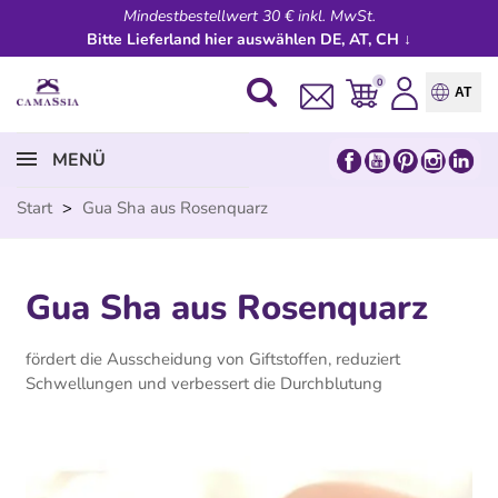
Mindestbestellwert 30 € inkl. MwSt.
Bitte Lieferland hier auswählen DE, AT, CH ↓
0
AT
MENÜ
Start
>
Gua Sha aus Rosenquarz
Gua Sha aus Rosenquarz
fördert die Ausscheidung von Giftstoffen, reduziert
Schwellungen und verbessert die Durchblutung