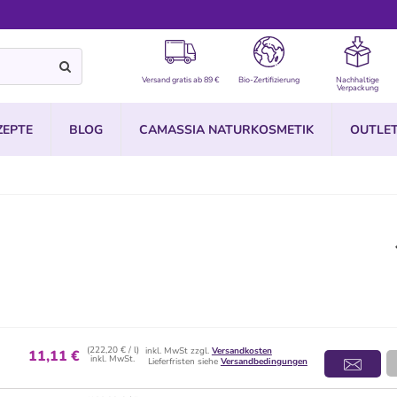
Versand gratis ab 89 €
Bio-Zertifizierung
Nachhaltige
Verpackung
ZEPTE
BLOG
CAMASSIA NATURKOSMETIK
OUTLE
(222,20 € / l)
inkl. MwSt zzgl.
Versandkosten
11,11 €
inkl. MwSt.
Lieferfristen siehe
Versandbedingungen