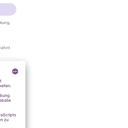
utung,
rwähnt
 keine
naus