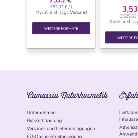
783,03 € / l
3,53
MwSt. inkl.
zzgl.
Versand
3.525,63 
MwSt. inkl.
zzg
WEITERE FORMATE
WEITERE F
Camassia Naturkosmetik
Erfah
Unternehmen
Leitfade
Inhaltsst
Bio-Zertifizierung
Ätherisch
Versand- und Lieferbedingungen
Anwend
EU-Online-Streitbeilegung