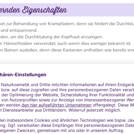
dernden Eigenschaften
net zur Behandlung von Krampfadern, denn sie fördert die Durchbl
d und entspannend.
nden, um die Durchblutung der Kopfhaut anzuregen.
 Hämorrhoiden verwendet, auch wenn dies weniger bekannt ist.
n Beinen ausleiten, denn diese Kastanien enthalten wie bereits e
bei Durchblutungsstörungen unterstützend helfen, doch sie können
hblutungsstörungen und Fettleibigkeit sehr vorteilhaft. Darüber hi
der wenn man längere Zeit größerer Hitze ausgesetzt ist.