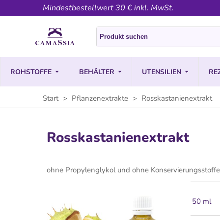
Mindestbestellwert 30 € inkl. MwSt.
ROHSTOFFE
BEHÄLTER
UTENSILIEN
RE
Start
>
Pflanzenextrakte
>
Rosskastanienextrakt
Rosskastanienextrakt
ohne Propylenglykol und ohne Konservierungsstoffe
50 ml