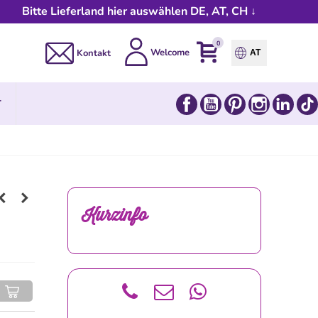
Bitte Lieferland hier auswählen DE, AT, CH ↓
0
Welcome
Kontakt
AT
Facebook
YouTube
Pinterest
Instagram
Link
T
Kurzinfo