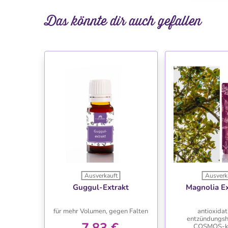
Das könnte dir auch gefallen
Ausverkauft
Ausverk
WUNSCHLISTE
WUNSC
Guggul-Extrakt
Magnolia Ex
für mehr Volumen, gegen Falten
antioxidat
entzündungs
7,83 €
COSMOS-k