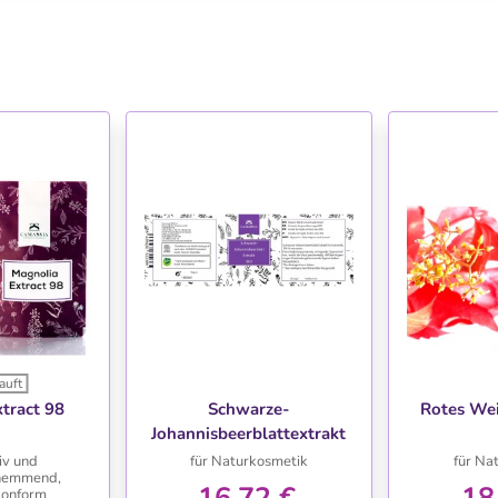
auft
HLISTE
WUNSCHLISTE
WU
tract 98
Schwarze-
Rotes Wei
Johannisbeerblattextrakt
BIO
iv und
für Naturkosmetik
für Na
hemmend,
16,72 €
18
onform