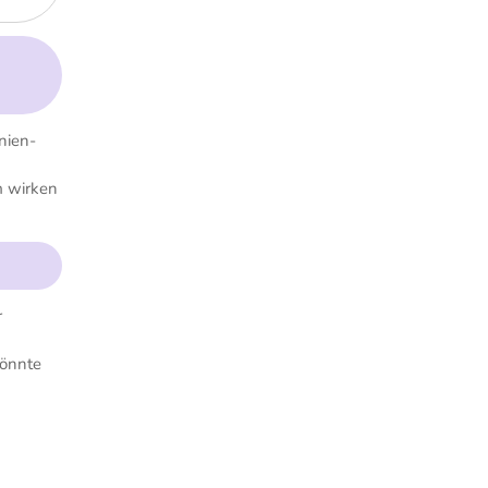
nien-
m wirken
r
könnte