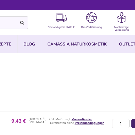
Versand gratis ab 89 €
Bio-Zertifizierung
Nachhaltige
Verpackung
ZEPTE
BLOG
CAMASSIA NATURKOSMETIK
OUTLE
(188,60 € / l)
inkl. MwSt zzgl.
Versandkosten
9,43 €
inkl. MwSt.
Lieferfristen siehe
Versandbedingungen