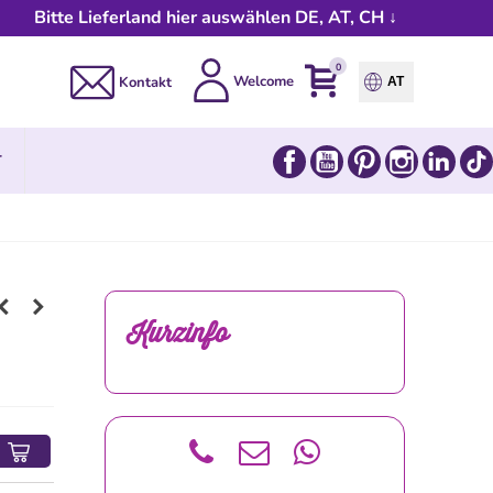
Bitte Lieferland hier auswählen DE, AT, CH ↓
0
Welcome
Kontakt
AT
Facebook
YouTube
Pinterest
Instagram
Link
T
Kurzinfo