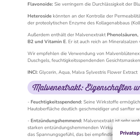
Flavonoide:
Sie verringern die Durchlässigkeit der B
Heteroside
könnten an der Kontrolle der Permeabilit
der proteolytischen Enzyme des Kollagenabbaus (Koll
Außerdem enthält der Malvenextrakt
Phenolsäuren, 
B2 und Vitamin E
. Er ist auch reich an Mineralsalze
Wir empfehlen die Verwendung von Malvenblütenextrakt
Duschgels, feuchtigkeitsspendenden Gesichtsmasken
INCI:
Glycerin, Aqua, Malva Sylvestris Flower Extract
Malvenextrakt: Eigenschaften 
-
Feuchtigkeitsspendend:
Seine Wirkstoffe ermöglic
Hautoberfläche deutlich geschmeidiger und sanfter wi
-
Entzündungshemmend:
Malvenextrakt ist sehr wohl
starken entzündungshemmenden Wirkung die Haut beru
das Spannungsgefühl, das bei empfindlicher Haut auft