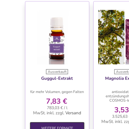
Ausverkauft
Ausverk
WUNSCHLISTE
WUNSC
Guggul-Extrakt
Magnolia Ex
für mehr Volumen, gegen Falten
antioxidat
entzündungs
7,83 €
COSMOS-k
783,03 € / l
3,53
MwSt. inkl.
zzgl.
Versand
3.525,63 
MwSt. inkl.
zzg
WEITERE FORMATE