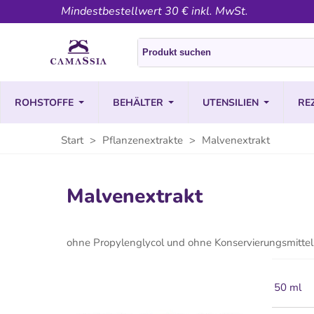
Mindestbestellwert 30 € inkl. MwSt.
ROHSTOFFE
BEHÄLTER
UTENSILIEN
RE
Start
>
Pflanzenextrakte
>
Malvenextrakt
Malvenextrakt
ohne Propylenglycol und ohne Konservierungsmittel
50 ml