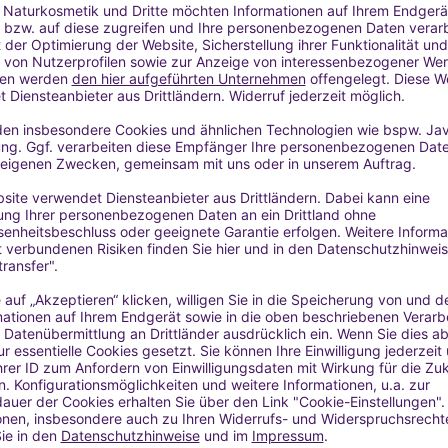
en, abgestorbene Hautzellen zu entfernen.
ne heilenden, hautregenerierenden Eigenschaften bekannt. Zusamm
ieses Produkt unter anderem bei Ekzemen und Schuppenflechte.
ysaccharide verleihen diesem Extrakt antioxidative Eigenschaften,
dieses Produkt ausgezeichnet in Produkten gegen vorzeitige Hautalt
nsatz
kte mit feuchtigkeitsspendender, lindernder und beruhigender Wi
 und Lotionen für empfindliche, trockene oder zu Akne neigende H
sition
eise und Verarbeitung