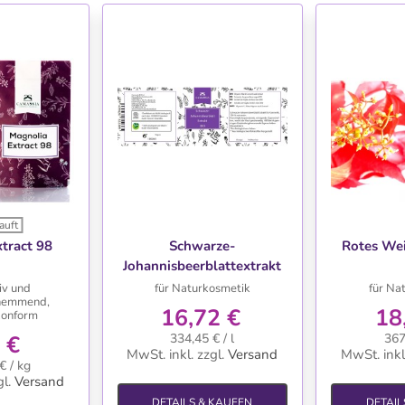
auft
HLISTE
WUNSCHLISTE
WU
tract 98
Schwarze-
Rotes Wei
Johannisbeerblattextrakt
BIO
iv und
für Naturkosmetik
für Na
hemmend,
16,72 €
18
onform
 €
334,45 € / l
367
MwSt. inkl.
zzgl.
Versand
MwSt. inkl
€ / kg
l.
Versand
DETAILS & KAUFEN
DETAIL