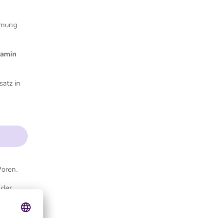
emmung
tamin
satz in
Poren.
 der
zurück,