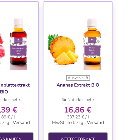
Ausverkauft
NSCHLISTE
WUNSCHLISTE
nblattextrakt
Ananas Extrakt BIO
BIO
turkosmetik
für Naturkosmetik
,39 €
16,86 €
,89 € / l
337,23 € / l
.
zzgl.
Versand
MwSt. inkl.
zzgl.
Versand
S & KAUFEN
WEITERE FORMATE