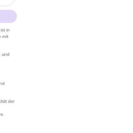
ist in
e mit
- und
und
ität der
e.