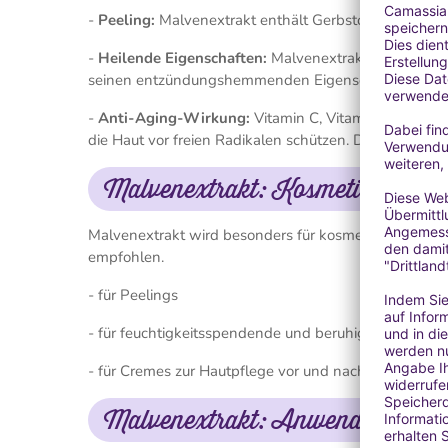
-
Peeling:
Malvenextrakt enthält Gerbstoffe, die helf
-
Heilende Eigenschaften:
Malvenextrakt ist für sei
seinen entzündungshemmenden Eigenschaften hilft d
-
Anti-Aging-Wirkung:
Vitamin C, Vitamin E und Pol
die Haut vor freien Radikalen schützen. Deshalb ist 
Malvenextrakt: Kosmetischer Ei
Malvenextrakt wird besonders für kosmetische Produ
empfohlen.
- für Peelings
- für feuchtigkeitsspendende und beruhigende Cremes
- für Cremes zur Hautpflege vor und nach Sonnenexpo
Malvenextrakt: Anwendungshinw