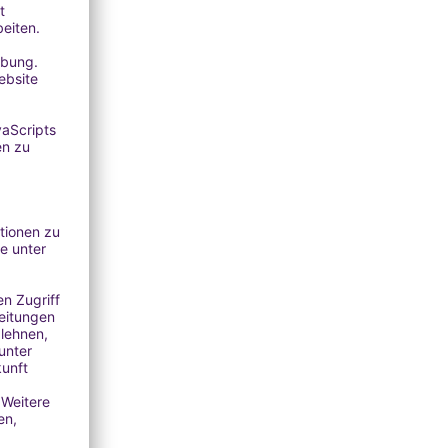
en mit
 welche
erung.
rkung
aut.