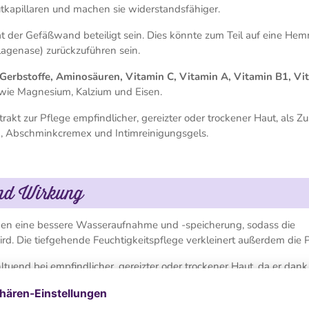
lutkapillaren und machen sie widerstandsfähiger.
ät der Gefäßwand beteiligt sein. Dies könnte zum Teil auf eine H
agenase) zurückzuführen sein.
Gerbstoffe, Aminosäuren, Vitamin C, Vitamin A, Vitamin B1, Vi
n wie Magnesium, Kalzium und Eisen.
 zur Pflege empfindlicher, gereizter oder trockener Haut, als Zu
, Abschminkcremex und Intimreinigungsgels.
und Wirkung
hen eine bessere Wasseraufnahme und -speicherung, sodass die
rd. Die tiefgehende Feuchtigkeitspflege verkleinert außerdem die 
tuend bei empfindlicher, gereizter oder trockener Haut, da er dank
higt und entspannt. Die Haut erhält allmählich ihre Spannkraft 
reten kann, wird reduziert.