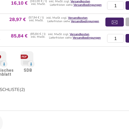
(161,00 € / l)
inkl. MwSt zzgl.
Versandkosten
16,10 €
inkl. MwSt.
Lieferfristen siehe
Versandbedingungen
(57,94 € / l)
inkl. MwSt zzgl.
Versandkosten
28,97 €
inkl. MwSt.
Lieferfristen siehe
Versandbedingungen
(85,84 € / l)
inkl. MwSt zzgl.
Versandkosten
85,84 €
inkl. MwSt.
l
Lieferfristen siehe
Versandbedingungen
isches
SDB
nblatt
CHLISTE
(
2
)