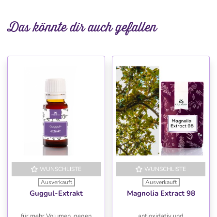
Das könnte dir auch gefallen
WUNSCHLISTE
WUNSCHLISTE
Ausverkauft
Ausverkauft
Guggul-Extrakt
Magnolia Extract 98
für mehr Volumen, gegen
antioxidativ und