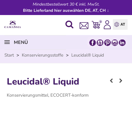
Mindestbestellwert 30 € inkl. MwSt.
Bitte Lieferland hier auswählen DE, AT, CH ↓
0
AT
MENÜ
Start
>
Konservierungsstoffe
>
Leucidal® Liquid
Leucidal® Liquid
Konservierungsmittel, ECOCERT-konform