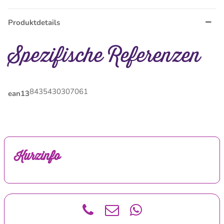
Produktdetails
Spezifische Referenzen
8435430307061
ean13
Kurzinfo