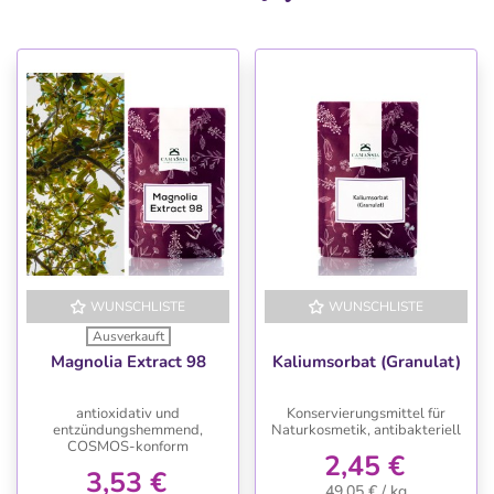
WUNSCHLISTE
WUNSCHLISTE
Ausverkauft
Magnolia Extract 98
Kaliumsorbat (Granulat)
antioxidativ und
Konservierungsmittel für
entzündungshemmend,
Naturkosmetik, antibakteriell
COSMOS-konform
2,45 €
3,53 €
49,05 € / kg