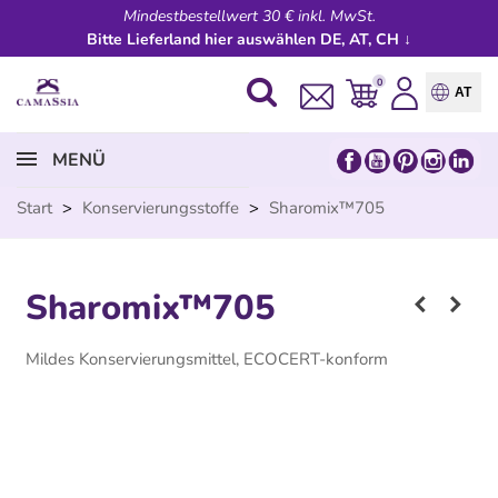
Mindestbestellwert 30 € inkl. MwSt.
Bitte Lieferland hier auswählen DE, AT, CH ↓
0
AT
MENÜ
Start
>
Konservierungsstoffe
>
Sharomix™705
Sharomix™705
Mildes Konservierungsmittel, ECOCERT-konform