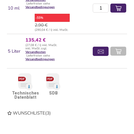
Versandkosten
Lieferfristen siehe
10 ml
Versandbedingungen
-55%
2,90 €
(290,04 € / l) inkl. MwSt.
135,42 €
(27,08 € / l) inkl. MwSt.
inkl. MwSt zzgl.
5 Liter
Versandkosten
Lieferfristen siehe
Versandbedingungen
Technisches
SDB
Datenblatt
WUNSCHLISTE
(
3
)