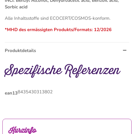
INCI: Benzyl Alcohol, Dehydroacetic acid, Benzoic acid,
Sorbic acid
Alle Inhaltsstoffe sind ECOCERT/COSMOS-konform.
*MHD des ermässigten Produkts/Formats: 12/2026
Produktdetails
Spezifische Referenzen
8435430313802
ean13
Kurzinfo