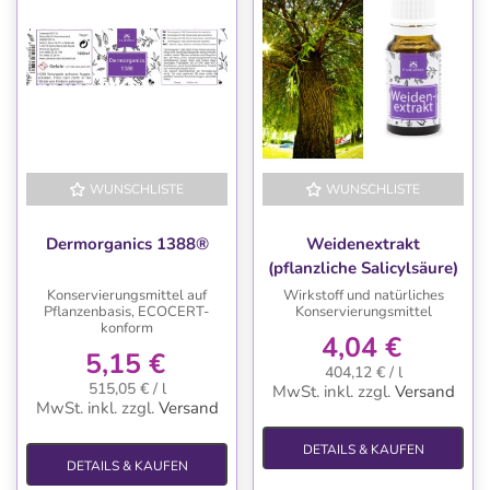
WUNSCHLISTE
WUNSCHLISTE
Dermorganics 1388®
Weidenextrakt
(pflanzliche Salicylsäure)
Konservierungsmittel auf
Wirkstoff und natürliches
Pflanzenbasis, ECOCERT-
Konservierungsmittel
konform
4,04 €
5,15 €
404,12 € / l
515,05 € / l
MwSt. inkl.
zzgl.
Versand
MwSt. inkl.
zzgl.
Versand
DETAILS & KAUFEN
DETAILS & KAUFEN