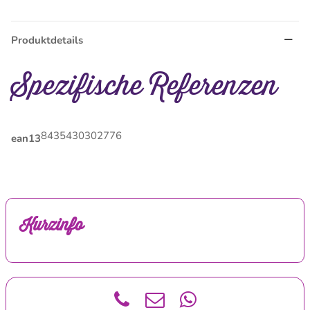
Produktdetails
Spezifische Referenzen
8435430302776
ean13
Kurzinfo