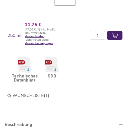
11,75 €
(47,00 € / l) inkl. MwSt.
inkl. MwSt zzgl.
250 ml
Versandkosten
Lieferfristen siehe
Versandbedingungen
Technisches
SDB
Datenblatt
WUNSCHLISTE
(
1
)
Beschreibung