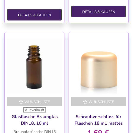
DETAILS & KAUFEN
DETAILS & KAUFEN
WUNSCHLISTE
WUNSCHLISTE
Ausverkauft
Glasflasche Braunglas
Schraubverschluss für
DIN18, 10 ml
Flaschen 18 ml, mattes
Gold
1,69 €
Braunglasflasche DIN18