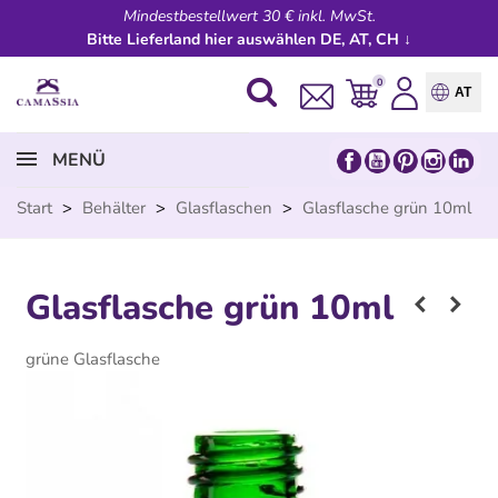
Mindestbestellwert 30 € inkl. MwSt.
Bitte Lieferland hier auswählen DE, AT, CH ↓
0
AT
MENÜ
Start
>
Behälter
>
Glasflaschen
>
Glasflasche grün 10ml
Glasflasche grün 10ml
grüne Glasflasche