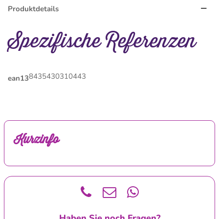
Produktdetails
Spezifische Referenzen
8435430310443
ean13
Kurzinfo
Haben Sie noch Fragen?