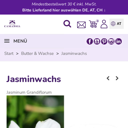
Mindestbestellwert 30 € inkl. MwSt.
Bitte Lieferland hier auswählen DE, AT, CH ↓
0
AT
MENÜ
Start
>
Butter & Wachse
>
Jasminwachs
Jasminwachs
Jasminum Grandiflorum