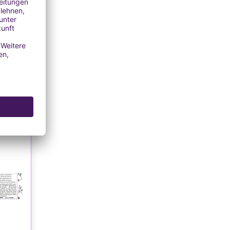
100 %
ischem
l
ersand
EN