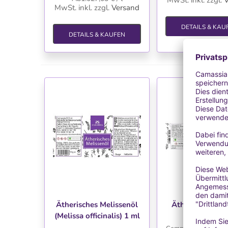
MwSt. inkl.
zzgl.
V
MwSt. inkl.
zzgl.
Versand
DETAILS & KAU
DETAILS & KAUFEN
WUNSCHLISTE
WUNSCHLIS
Ätherisches Melissenöl
Ätherisches My
(Melissa officinalis) 1 ml