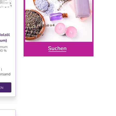
TE
olzöl
aum)
momum
00 %
 l
ersand
EN