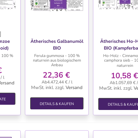
TE
WUNSCHLISTE
WUNSCHLIS
enzoe
Ätherisches Galbanumöl
Ätherisches Ho-H
oid)
BIO
BIO (Kampferb
- 100 %
Ferula gummosa - 100 %
Ho-Holz - Cinna
naturrein aus biologischem
camphora sieb - 1
Anbau
naturrein
€
22,36 €
10,58 €
/ l
Ab4.472,44 € / l
ersand
Ab1.057,69 € /
MwSt. inkl.
zzgl.
Versand
MwSt. inkl.
zzgl.
V
ATE
DETAILS & KAUFEN
DETAILS & KAUF