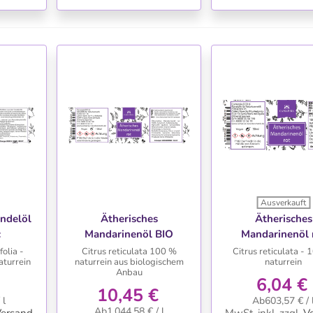
Ausverkauft
TE
WUNSCHLISTE
WUNSCHLIS
endelöl
Ätherisches
Ätherisches
c
Mandarinenöl BIO
Mandarinenöl 
(grün)
olia -
Citrus reticulata 100 %
Citrus reticulata -
turrein
naturrein aus biologischem
naturrein
Anbau
6,04 €
10,45 €
 l
Ab603,57 € / 
Ab1.044,58 € / l