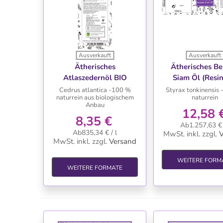
Ausverkauft
Ausverkauft
WUNSCHLISTE
WUNSCHLIS
Ätherisches
Ätherisches B
Atlaszedernöl BIO
Siam Öl (Resin
Cedrus atlantica -100 %
Styrax tonkinensis 
naturrein aus biologischem
naturrein
Anbau
12,58 
8,35 €
Ab1.257,63 € 
Ab835,34 € / l
MwSt. inkl.
zzgl.
V
MwSt. inkl.
zzgl.
Versand
WEITERE FORM
WEITERE FORMATE