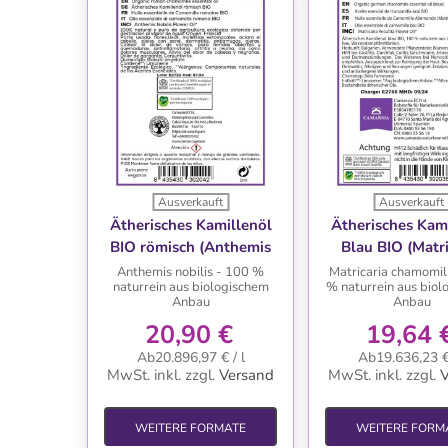
Ausverkauft
Ausverkauft
WUNSCHLISTE
WUNSCHLIS
Ätherisches Kamillenöl
Ätherisches Kam
BIO römisch (Anthemis
Blau BIO (Matri
nobilis)
chamomilla) 
Anthemis nobilis - 100 %
Matricaria chamomil
naturrein aus biologischem
% naturrein aus bio
Anbau
Anbau
20,90 €
19,64 
Ab20.896,97 € / l
Ab19.636,23 € 
MwSt. inkl.
zzgl.
Versand
MwSt. inkl.
zzgl.
V
WEITERE FORMATE
WEITERE FORM