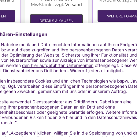
ersand
MwSt. inkl.
zzgl.
V
MwSt. inkl.
zzgl.
Versand
FEN
WEITERE FORMA
DETAILS & KAUFEN
Ausverkauft
TE
WUNSCHLISTE
WUNSCHLIS
rrheöl
Ätherisches Orangenöl
Ätherisches Oran
BIO