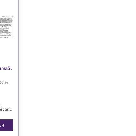
TE
kumaöl
100 %
 l
ersand
EN