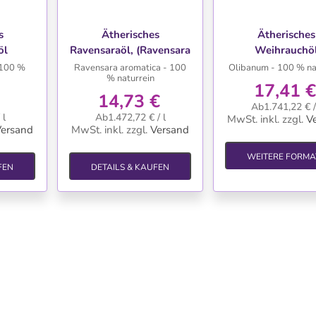
TE
WUNSCHLISTE
WUNSCHLIS
s
Ätherisches
Ätherisches
öl
Ravensaraöl, (Ravensara
Weihrauchö
aromatica) 10 ml
 100 %
Ravensara aromatica - 100
Olibanum - 100 % na
% naturrein
17,41 €
14,73 €
Ab1.741,22 € /
 l
Ab1.472,72 € / l
MwSt. inkl.
zzgl.
V
ersand
MwSt. inkl.
zzgl.
Versand
WEITERE FORMA
FEN
DETAILS & KAUFEN