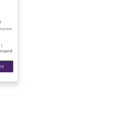
TE
l
turrein
 l
ersand
TE