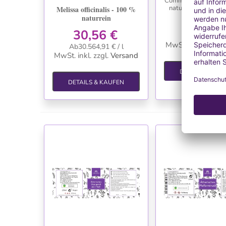
Commiphora myrrha
naturrein, CO2-Ext
Melissa officinalis - 100 %
naturrein
13,02 
30,56 €
Ab2.604,51 € 
MwSt. inkl.
zzgl.
V
Ab30.564,91 € / l
MwSt. inkl.
zzgl.
Versand
DETAILS & KAU
DETAILS & KAUFEN