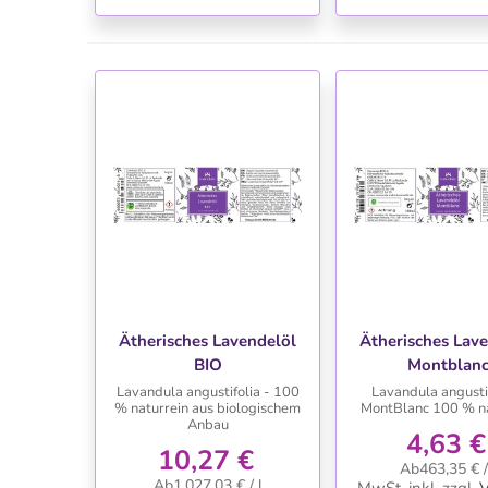
WUNSCHLISTE
WUNSCHLIS
Ätherisches Lavendelöl
Ätherisches Lav
BIO
Montblan
Lavandula angustifolia - 100
Lavandula angustif
% naturrein aus biologischem
MontBlanc 100 % na
Anbau
4,63 €
10,27 €
Ab463,35 € /
Ab1.027,03 € / l