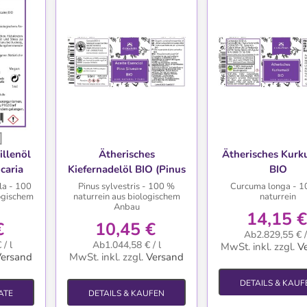
TE
WUNSCHLISTE
WUNSCHLIS
illenöl
Ätherisches
Ätherisches Kur
caria
Kiefernadelöl BIO (Pinus
BIO
1 ml
sylvestris)
la - 100
Pinus sylvestris - 100 %
Curcuma longa - 
logischem
naturrein aus biologischem
naturrein
Anbau
14,15 €
€
10,45 €
Ab2.829,55 € /
/ l
Ab1.044,58 € / l
MwSt. inkl.
zzgl.
V
ersand
MwSt. inkl.
zzgl.
Versand
DETAILS & KAUF
ATE
DETAILS & KAUFEN