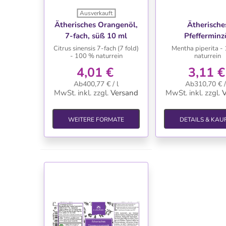
Ausverkauft
WUNSCHLISTE
WUNSCHLIS
Ätherisches Orangenöl,
Ätherische
7-fach, süß 10 ml
Pfefferminz
Citrus sinensis 7-fach (7 fold)
Mentha piperita -
- 100 % naturrein
naturrein
4,01 €
3,11 €
Ab400,77 € / l
Ab310,70 € /
MwSt. inkl.
zzgl.
Versand
MwSt. inkl.
zzgl.
V
WEITERE FORMATE
DETAILS & KAU