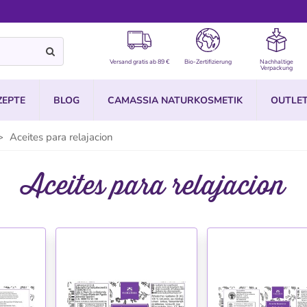
Versand gratis ab 89 €
Bio-Zertifizierung
Nachhaltige
Verpackung
ZEPTE
BLOG
CAMASSIA NATURKOSMETIK
OUTLE
>
Aceites para relajacion
Aceites para relajacion