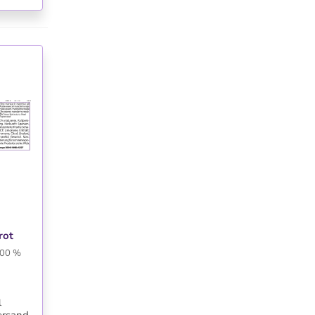
TE
rot
 100 %
l