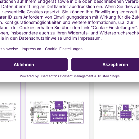
 - 100 %
Citrus sinensis - 100 %
Citrus sinensis - 
raktion
naturrein, Kaltpressung
naturrein aus biolog
Anbau
€
2,43 €
3,31 €
/ l
Ab243,16 € / l
Ab330,96 € / 
ersand
MwSt. inkl.
zzgl.
Versand
MwSt. inkl.
zzgl.
V
FEN
WEITERE FORMATE
DETAILS & KAUF