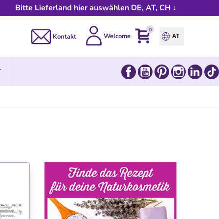
Bitte Lieferland hier auswählen DE, AT, CH ↓
0
Welcome
Kontakt
AT
Facebook
YouTube
Pinterest
Instagram
Link
T