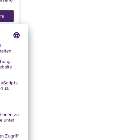
ersand
TE
TE
genöl