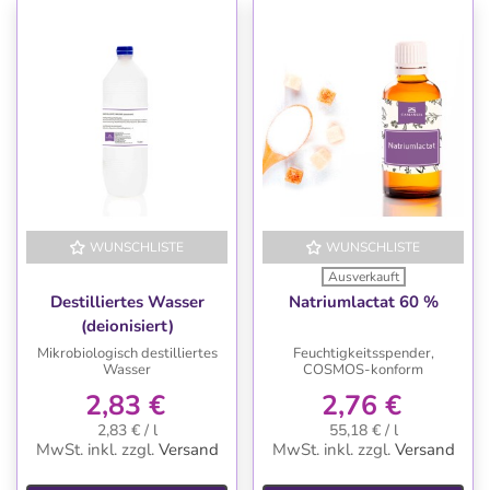
WUNSCHLISTE
WUNSCHLISTE
Ausverkauft
Destilliertes Wasser
Natriumlactat 60 %
(deionisiert)
Mikrobiologisch destilliertes
Feuchtigkeitsspender,
Wasser
COSMOS-konform
2,83 €
2,76 €
2,83 € / l
55,18 € / l
MwSt. inkl.
zzgl.
Versand
MwSt. inkl.
zzgl.
Versand