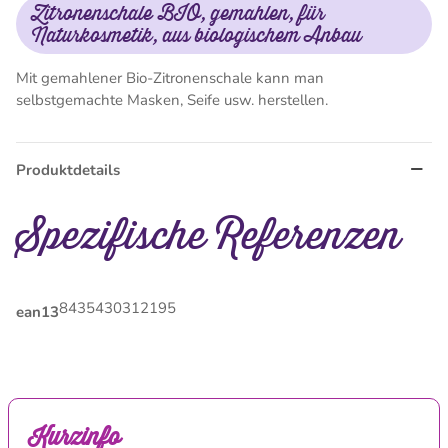
Zitronenschale BIO, gemahlen, für
Naturkosmetik, aus biologischem Anbau
Mit gemahlener Bio-Zitronenschale kann man
selbstgemachte Masken, Seife usw. herstellen.
Produktdetails
Spezifische Referenzen
8435430312195
ean13
Kurzinfo