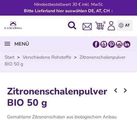
Mindestbestellwert 30 € inkl. MwSt.
Bitte Lieferland hier auswählen DE, AT, CH ↓
0
AT
MENÜ
Start
>
Verschiedene Rohstoffe
>
Zitronenschalenpulver
BIO 50 g
Zitronenschalenpulver
BIO 50 g
Gemahlene Zitronenschalen aus biologischem Anbau