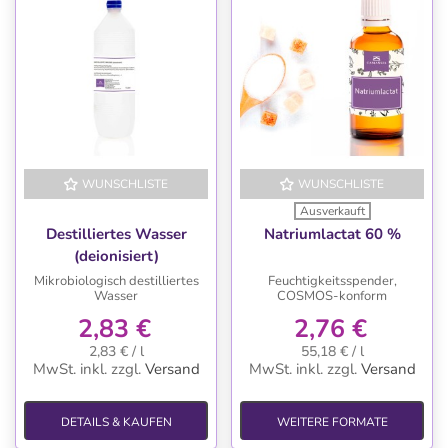
WUNSCHLISTE
WUNSCHLISTE
Ausverkauft
Destilliertes Wasser
Natriumlactat 60 %
(deionisiert)
Mikrobiologisch destilliertes
Feuchtigkeitsspender,
Wasser
COSMOS-konform
2,83 €
2,76 €
2,83 € / l
55,18 € / l
MwSt. inkl.
zzgl.
Versand
MwSt. inkl.
zzgl.
Versand
DETAILS & KAUFEN
WEITERE FORMATE