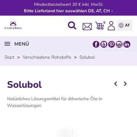
Mindestbestellwert 30 € inkl. MwSt.
Bitte Lieferland hier auswählen DE, AT, CH ↓
0
AT
MENÜ
Start
>
Verschiedene Rohstoffe
>
Solubol
Solubol
Natürliches Lösungsmittel für ätherische Öle in
Wasserlösungen