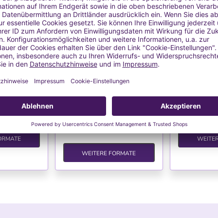
auft
Ausverkauft
Aus
HLISTE
WUNSCHLISTE
WU
s Metall für
Seifenform
Seife
en
iten pro Pack
Form aus Holz und Silikon,
aus Holz, ein
perfekt für selbstgemachte
 €
21
Seifen
25,53 €
l.
Versand
MwSt. inkl
MwSt. inkl.
zzgl.
Versand
ORMATE
WEITE
WEITERE FORMATE