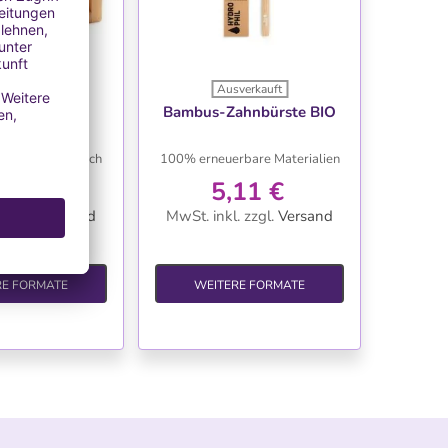
verkauft
Ausverkauft
NSCHLISTE
WUNSCHLISTE
nschneider
Bambus-Zahnbürste BIO
fach und praktisch
100% erneuerbare Materialien
,10 €
5,11 €
.
zzgl.
Versand
MwSt. inkl.
zzgl.
Versand
RE FORMATE
WEITERE FORMATE