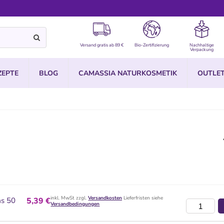
Versand gratis ab 89 €
Bio-Zertifizierung
Nachhaltige
Verpackung
ZEPTE
BLOG
CAMASSIA NATURKOSMETIK
OUTLE
inkl. MwSt zzgl.
Versandkosten
Lieferfristen siehe
as 50
5,39 €
Versandbedingungen