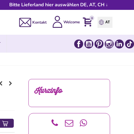
Bitte Lieferland hier auswählen DE, AT, CH ↓
0
Welcome
Kontakt
AT
Facebook
YouTube
Pinterest
Instagram
Link
T
Kurzinfo