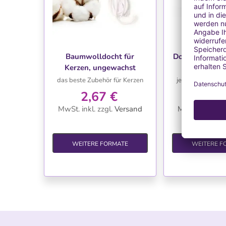
Ausverk
WUNSCHLISTE
WUNSC
Baumwolldocht für
Dochthalter au
Kerzen, ungewachst
Kerz
das beste Zubehör für Kerzen
jeweils 25 Einhe
2,67 €
2,67
MwSt. inkl.
zzgl.
Versand
MwSt. inkl.
zzg
WEITERE FORMATE
WEITERE F