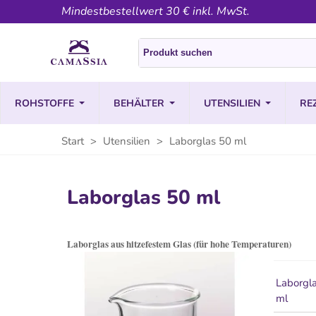
Mindestbestellwert 30 € inkl. MwSt.
ROHSTOFFE
BEHÄLTER
UTENSILIEN
RE
Start
>
Utensilien
>
Laborglas 50 ml
Laborglas 50 ml
Laborglas aus hitzefestem Glas (für hohe Temperaturen)
Laborgl
ml