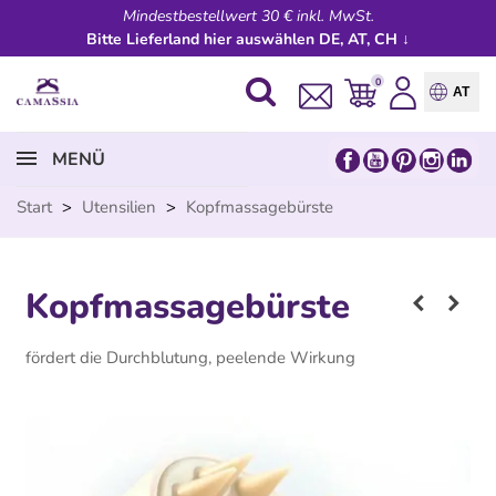
Mindestbestellwert 30 € inkl. MwSt.
Bitte Lieferland hier auswählen DE, AT, CH ↓
0
AT
MENÜ
Start
>
Utensilien
>
Kopfmassagebürste
Kopfmassagebürste
fördert die Durchblutung, peelende Wirkung