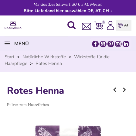
Mindestbestellwert 30 € inkl. MwSt.
Bitte Lieferland hier auswählen DE, AT, CH ↓
0
AT
MENÜ
Start
>
Natürliche Wirkstoffe
>
Wirkstoffe für die
Haarpflege
>
Rotes Henna
Rotes Henna
Pulver zum Haarefärben