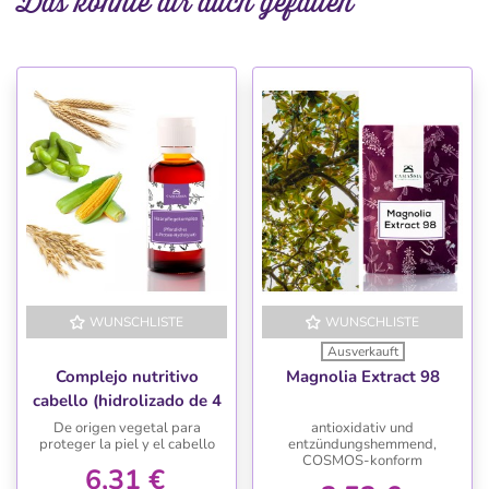
Das könnte dir auch gefallen
WUNSCHLISTE
WUNSCHLISTE
Ausverkauft
Complejo nutritivo
Magnolia Extract 98
cabello (hidrolizado de 4
proteinas vegetales)
De origen vegetal para
antioxidativ und
proteger la piel y el cabello
entzündungshemmend,
COSMOS-konform
6,31 €