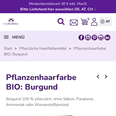
Mindestbestellwert 30 € inkl. MwSt.
Bitte Lieferland hier auswählen DE, AT, CH ↓
0
AT
MENÜ
Start
>
Pflanzliche Haarfärbemittel
>
Pflanzenhaarfarbe
BIO: Burgund
Pflanzenhaarfarbe
BIO: Burgund
Burgund 100 % pflanzlich, ohne Silikon, Parabene,
Ammoniak oder Wasserstoffperoxid