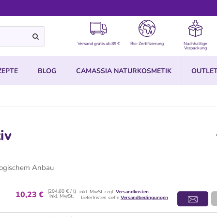
Versand gratis ab 89 €
Bio-Zertifizierung
Nachhaltige
Verpackung
ZEPTE
BLOG
CAMASSIA NATURKOSMETIK
OUTLE
iv
iologischem Anbau
(204,60 € / l)
inkl. MwSt zzgl.
Versandkosten
10,23 €
inkl. MwSt.
Lieferfristen siehe
Versandbedingungen