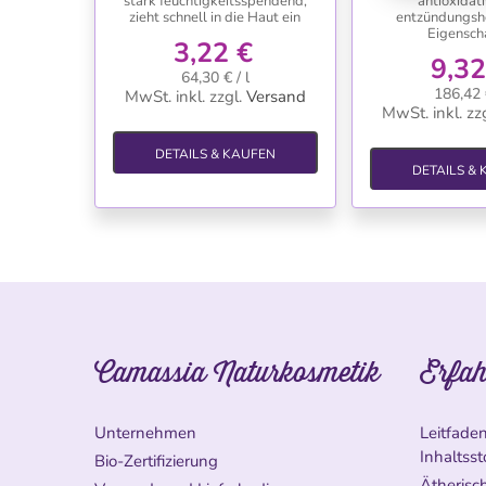
stark feuchtigkeitsspendend,
antioxidat
zieht schnell in die Haut ein
entzündungs
Eigensch
3,22 €
9,32
64,30 € / l
186,42 €
MwSt. inkl.
zzgl.
Versand
MwSt. inkl.
zzg
DETAILS & KAUFEN
DETAILS &
Camassia Naturkosmetik
Erfah
Unternehmen
Leitfade
Inhaltsst
Bio-Zertifizierung
Ätherisch