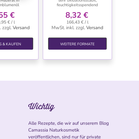
Mazerat in
sehr oxidationsstabil,
nblumenöl
feuchtigkeitsspendend
55 €
8,32 €
,95 € / l
166,43 € / l
.
zzgl.
Versand
MwSt. inkl.
zzgl.
Versand
S & KAUFEN
WEITERE FORMATE
Wichtig
Alle Rezepte, die wir auf unserem Blog
Camassia Naturkosmetik
veröffentlichen, sind nur für private