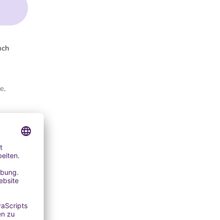
uch
e,