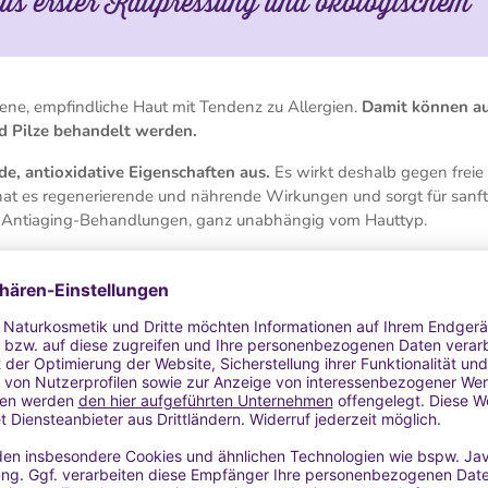
s erster Kaltpressung und ökologischem
ene, empfindliche Haut mit Tendenz zu Allergien.
Damit können a
d Pilze behandelt werden.
e, antioxidative Eigenschaften aus.
Es wirkt deshalb gegen freie
hat es regenerierende und nährende Wirkungen und sorgt für sanft
ür Antiaging-Behandlungen, ganz unabhängig vom Hauttyp.
100 ml, 250 ml: Braunglasflasche