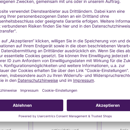
HLISTE
WUNSCHLISTE
WU
l BIO
Buritiöl nativ
Am