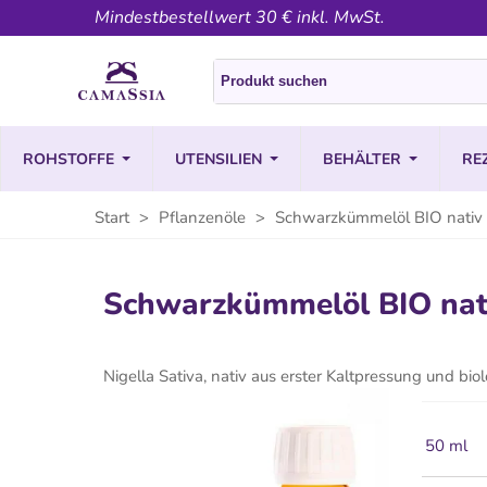
Mindestbestellwert 30 € inkl. MwSt.
ROHSTOFFE
UTENSILIEN
BEHÄLTER
RE
Start
>
Pflanzenöle
>
Schwarzkümmelöl BIO nativ
Schwarzkümmelöl BIO nat
Nigella Sativa, nativ aus erster Kaltpressung und b
50 ml