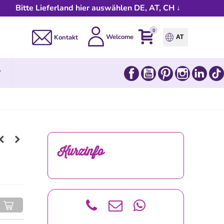
Bitte Lieferland hier auswählen DE, AT, CH ↓
0
Welcome
Kontakt
AT
Facebook
YouTube
Pinterest
Instagram
Link
T
Kurzinfo