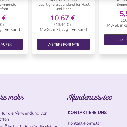
ive und
antioxidativ und
Amla-
hemmende
feuchtigkeitsspendend für Haut
Sonne
aften
und Haar
5,
 €
10,67 €
110
 / l
213,44 € / l
MwSt. inkl
l.
Versand
MwSt. inkl.
zzgl.
Versand
DETAIL
 KAUFEN
WEITERE FORMATE
re mehr
Kundenservice
KONTAKTIERE UNS
n für die Verwendung von
offen
Kontakt-Formular
e Öle: Leitfaden für die sichere