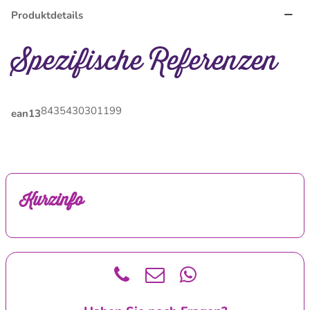
Produktdetails
Spezifische Referenzen
8435430301199
ean13
Kurzinfo