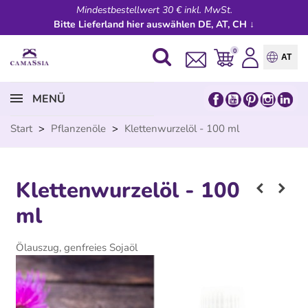
Mindestbestellwert 30 € inkl. MwSt.
Bitte Lieferland hier auswählen DE, AT, CH ↓
0
AT
MENÜ
Start
>
Pflanzenöle
>
Klettenwurzelöl - 100 ml
Klettenwurzelöl - 100
ml
Ölauszug, genfreies Sojaöl