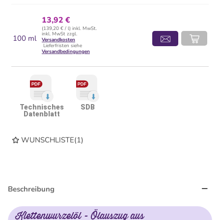
13,92 €
(139,20 € / l) inkl. MwSt.
inkl. MwSt zzgl.
100 ml
Versandkosten
Lieferfristen siehe
Versandbedingungen
Technisches
SDB
Datenblatt
WUNSCHLISTE
(
1
)
Beschreibung
Klettenwurzelöl - Ölauszug aus